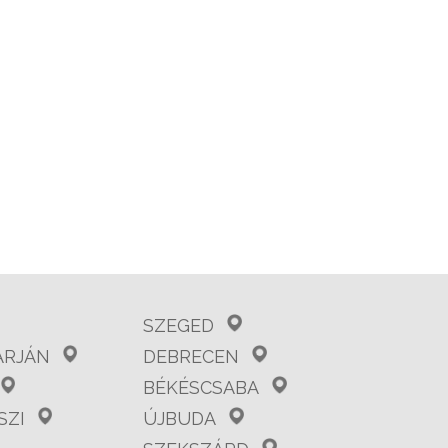
SZEGED
ARJÁN
DEBRECEN
BÉKÉSCSABA
SZI
ÚJBUDA