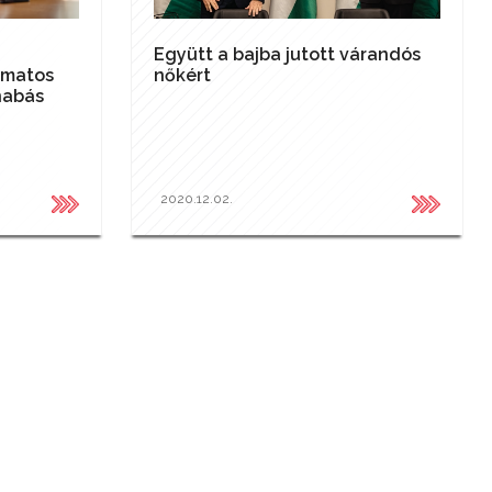
Együtt a bajba jutott várandós
amatos
nőkért
nabás
2020.12.02.