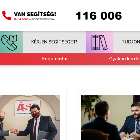
KÉRJEN SEGÍTSÉGET!
TUDJON
k
Fogalomtár
Gyakori kérdé
Tájékoztató nemzetiségeknek
Kvízjátékok