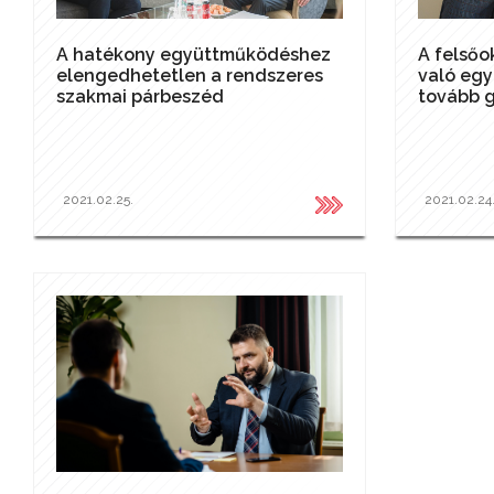
A hatékony együttműködéshez
A felsőo
elengedhetetlen a rendszeres
való eg
szakmai párbeszéd
tovább 
2021.02.25.
2021.02.24