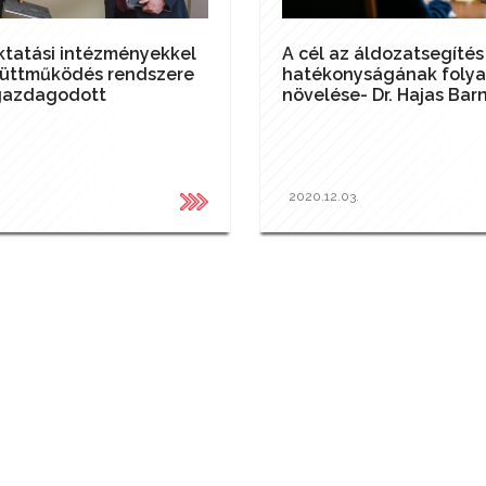
ktatási intézményekkel
A cél az áldozatsegítés
yüttműködés rendszere
hatékonyságának foly
gazdagodott
növelése- Dr. Hajas Bar
.
2020.12.03.