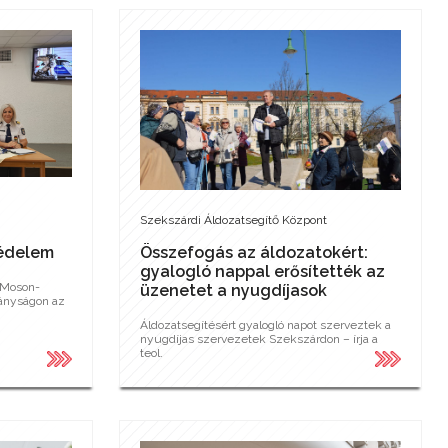
Szekszárdi Áldozatsegítő Központ
védelem
Összefogás az áldozatokért:
gyalogló nappal erősítették az
-Moson-
üzenetet a nyugdíjasok
ányságon az
Áldozatsegítésért gyalogló napot szerveztek a
nyugdíjas szervezetek Szekszárdon – írja a
teol.