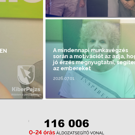
A mindennapi munkavégzés
LEN
során a motivációt az adja, ho
jó érzés megnyugtatni, segíte
az embereket
2026.07.01.