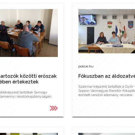
police.hu
artozók közötti erőszak
Fókuszban az áldozat
ében értekeztek
Szakmai képzést tartottak a Győr
Sopron Vármegyei Rendőr-főkapit
ábbképzést tartottak Somogy
érintett rendőri állomány részére.
lamennyi rendőrkapitányságán.