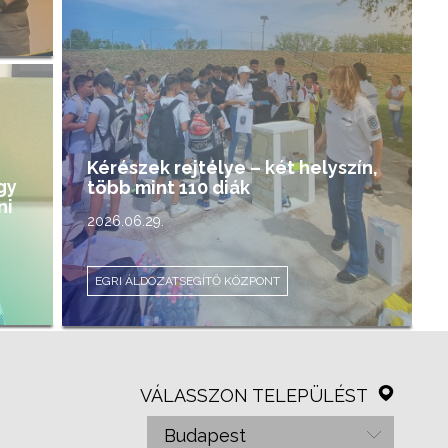
Kérészek rejtélye – két helyszín,
gy
több mint 110 diák
ni
2026.06.29.
EGRI ÁLDOZATSEGÍTŐ KÖZPONT
VÁLASSZON TELEPÜLÉST
Budapest