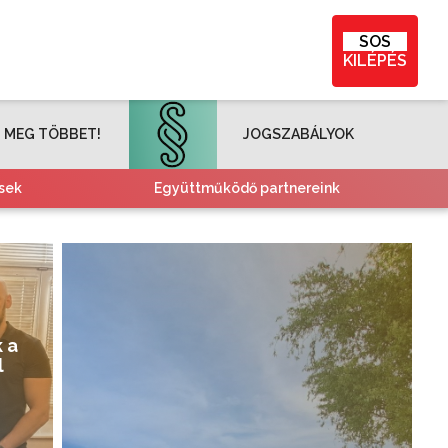
SOS
KILÉPÉS
 MEG TÖBBET!
JOGSZABÁLYOK
sek
Együttműködő partnereink
 a
l