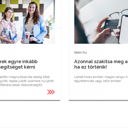
boon.hu
rek egyre inkább
Azonnal szakítsa meg a
egítséget kérni
ha ez történik!
előtti megnyitása óta eddig több
Lehet híres ember, magas rangú hi
yfél, bajba jutott számára nyújtott
egyetemista vagy idős ember.
a Békéscsabai Áldozatsegítő