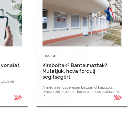
heol.hu
 vonalat,
Kiraboltak? Bántalmaztak?
Mutatjuk, hova fordulj
segítségért
vatalnok,
A média rendszeresen beszámol kapcsolati
erőszakról, rablásról, lopásról, netes csalásokról
is.