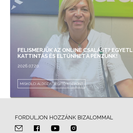
FELISMERJÜK AZ ONLINE CSALÁST? EGYET
KATTINTÁS ÉS ELTŰNHET A PÉNZÜNK!
2026.07.20.
MISKOLCI ÁLDOZATSEGÍTŐ KÖZPONT
FORDULJON HOZZÁNK BIZALOMMAL