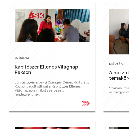
police.hu
police.hu
Kábítószer Ellenes Világnap
Pakson
A hozzát
témakör
Június 15-én a paksi Csengey Dénes Kulturális
Központ adott otthont a Kábítószer Ellenes
Szakmai tov
Világnap alkalmából szervezett
vármegye va
rendezvénynek.