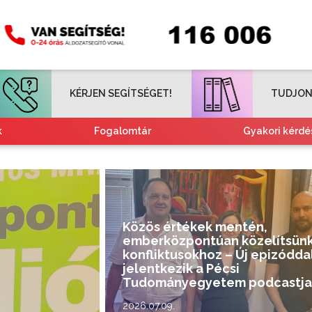
KÉRJEN SEGÍTSÉGET!
TUDJON
k
Fogalomtár
Gyakori kérdé
Tájékoztató nemzetiségeknek
Kvízjátékok
Közös értékek mentén,
emberközpontúan közelítsünk
konfliktusokhoz – Új epizódda
jelentkezik a Pécsi
Tudományegyetem podcastja
2026.07.09.