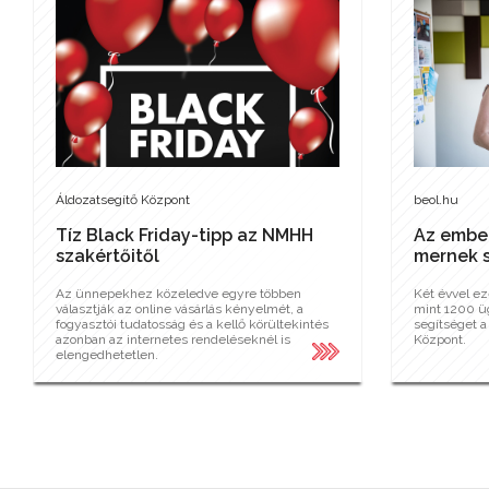
Áldozatsegítő Központ
beol.hu
Tíz Black Friday-tipp az NMHH
Az embe
szakértőitől
mernek s
Az ünnepekhez közeledve egyre többen
Két évvel ez
választják az online vásárlás kényelmét, a
mint 1200 üg
fogyasztói tudatosság és a kellő körültekintés
segítséget 
azonban az internetes rendeléseknél is
Központ.
elengedhetetlen.