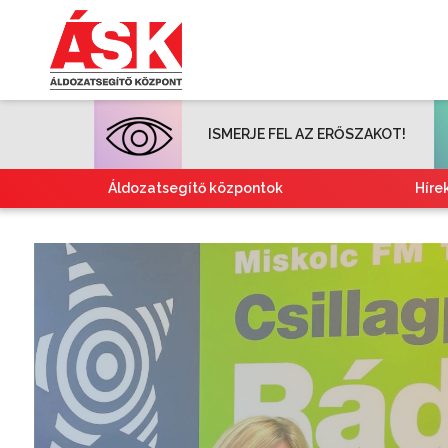
ISMERJE FEL AZ ERŐSZAKOT!
Áldozatsegítő központok
Híre