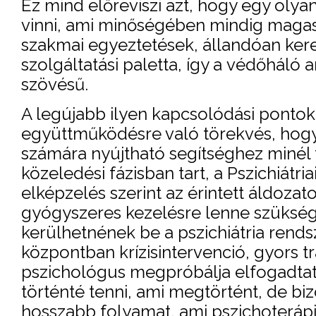
Ez mind előreviszi azt, hogy egy oly
vinni, ami minőségében mindig magas
szakmai egyeztetések, állandóan keres
szolgáltatási paletta, így a védőháló
szövésű.
A legújabb ilyen kapcsolódási pontok
együttműködésre való törekvés, hogy
számára nyújtható segítséghez minél
közeledési fázisban tart, a Pszichiátri
elképzelés szerint az érintett áldozat
gyógyszeres kezelésre lenne szükség
kerülhetnének be a pszichiátria rends
központban krízisintervenció, gyors 
pszichológus megpróbálja elfogadtat
történté tenni, ami megtörtént, de b
hosszabb folyamat, ami pszichoterápiá