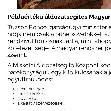
Példaértékű áldozatsegítés Magya
Tuzson Bence igazságügyi miniszter 
hogy nem csak a bűnelkövetőkkel, az á
rendkívül fontosnak tartja, mint ahogy
kötelezettsége. A magyar rendszer pé
szerint.
A Miskolci Áldozatsegítő Központ ko
hatékonyságuk egyik fő kulcsának a jó
együttműködést
a rendőrséggel,
társszervekkel,
a civilekkel,
a karitatív szervezetekkel.