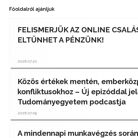
Főoldalról ajánljuk
FELISMERJÜK AZ ONLINE CSALÁ
ELTŰNHET A PÉNZÜNK!
2026.07.20.
Közös értékek mentén, emberközp
konfliktusokhoz – Új epizóddal jel
Tudományegyetem podcastja
2026.07.09.
A mindennapi munkavégzés során a