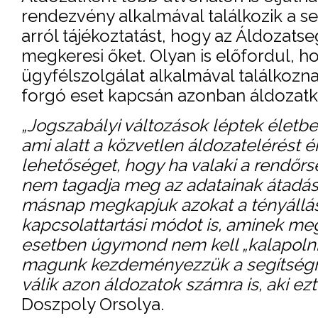
rendezvény alkalmával találkozik a se
arról tájékoztatást, hogy az Áldozatse
megkeresi őket. Olyan is előfordul, h
ügyfélszolgálat alkalmával találkozna
forgó eset kapcsán azonban áldozatkut
„Jogszabályi változások léptek életbe
ami alatt a közvetlen áldozatelérést é
lehetőséget, hogy ha valaki a rendőrs
nem tagadja meg az adatainak átadásá
másnap megkapjuk azokat a tényálláss
kapcsolattartási módot is, aminek me
esetben úgymond nem kell „kalapolnia
magunk kezdeményezzük a segítségnyú
válik azon áldozatok számra is, aki ez
Doszpoly Orsolya.