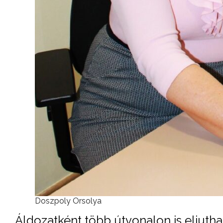
Doszpoly Orsolya
Áldozatként több útvonalon is eljuth