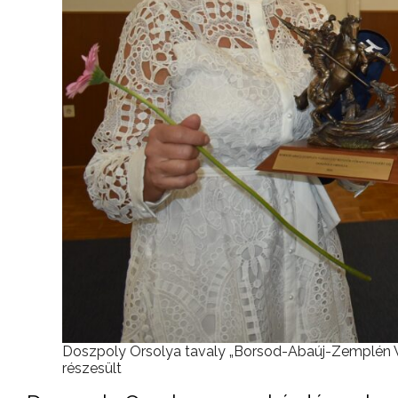
Doszpoly Orsolya tavaly „Borsod-Abaúj-Zemplén 
részesült