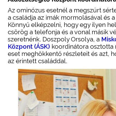
Az ominózus esetnél a megszúrt sértet
a családja az imák mormolásával és a 
Könnyű elképzelni, hogy egy ilyen he
csörög a telefonja és a vonal másik vé
szeretnénk. Doszpoly Orsolya, a
Misk
Központ (ÁSK)
koordinátora osztotta
eset meghökkentő részleteit és azt, 
az érintett családdal.