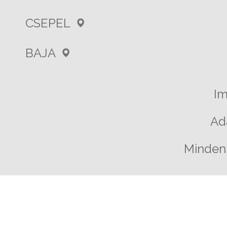
CSEPEL
BAJA
I
Ad
Minden 