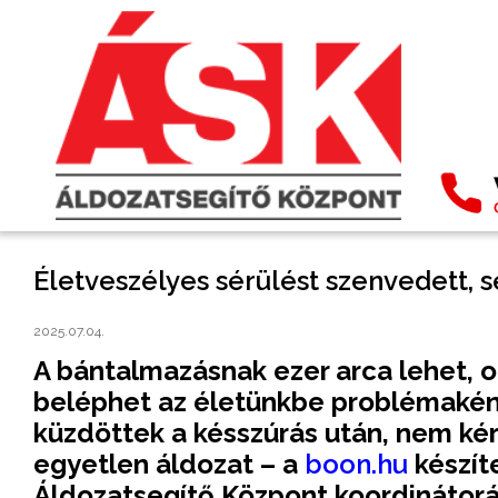
Életveszélyes sérülést szenvedett, 
2025.07.04.
A bántalmazásnak ezer arca lehet, ol
beléphet az életünkbe problémaként.
küzdöttek a késszúrás után, nem kér
egyetlen áldozat – a
boon.hu
készíte
Áldozatsegítő Központ koordinátorá