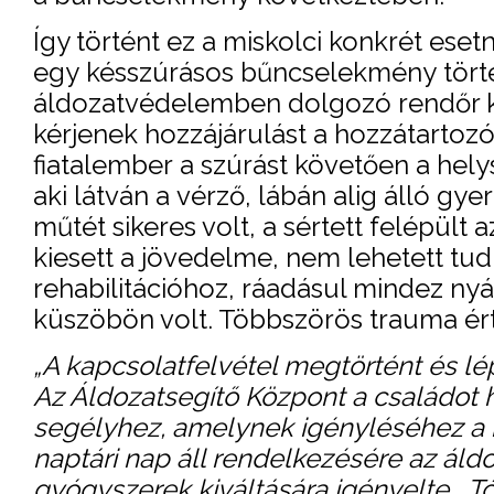
Így történt ez a miskolci konkrét esetn
egy késszúrásos bűncselekmény történ
áldozatvédelemben dolgozó rendőr k
kérjenek hozzájárulást a hozzátartozó
fiatalember a szúrást követően a hely
aki látván a vérző, lábán alig álló gy
műtét sikeres volt, a sértett felépült 
kiesett a jövedelme, nem lehetett tu
rehabilitációhoz, ráadásul mindez nyá
küszöbön volt. Többszörös trauma ért
„A kapcsolatfelvétel megtörtént és lé
Az Áldozatsegítő Központ a családot 
segélyhez, amelynek igényléséhez a
naptári nap áll rendelkezésére az áldo
gyógyszerek kiváltására igényelte. T