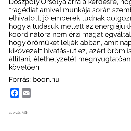
Doszpoly Orsolya arra a kérdésre, hogy
tragédiát amivel munkája során szembe
elhivatott, jó emberek tudnak dolgozn
hogy a tudásuk mellett az energiájukka
koordinátora nem érzi magát egyáltalán
hogy örömüket leljék abban, amit nap
kikövezett hivatás-út ez, azért öröm i
állítani, élethelyzetét megnyugtatóa
követően.
Forrás: boon.hu
Facebook
Email
szerző: ÁSK