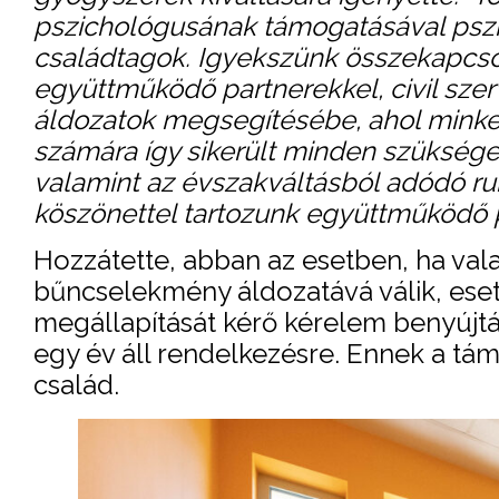
pszichológusának támogatásával pszic
családtagok. Igyekszünk összekapcsol
együttműködő partnerekkel, civil sze
áldozatok megsegítésébe, ahol minket
számára így sikerült minden szüksége
valamint az évszakváltásból adódó ru
köszönettel tartozunk együttműködő 
Hozzátette, abban az esetben, ha val
bűncselekmény áldozatává válik, esetl
megállapítását kérő kérelem benyújt
egy év áll rendelkezésre. Ennek a támo
család.