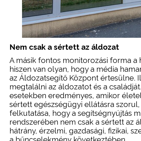
Nem csak a sértett az áldozat
A másik fontos monitorozási forma a 
hiszen van olyan, hogy a média hamar
az Áldozatsegítő Központ értesülne.
megtalálni az áldozatot és a családjá
esetekben eredményes, amikor életell
sértett egészségügyi ellátásra szorul
felkutatása, hogy a segítségnyújtás 
rendszerében nem csak a sértett az ál
hátrány, érzelmi, gazdasági, fizikai, sz
a bűncselekmény következtében.