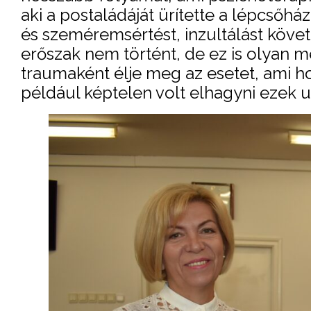
aki a postaládáját ürítette a lépcsőh
és szeméremsértést, inzultálást követ
erőszak nem történt, de ez is olyan m
traumaként élje meg az esetet, ami h
például képtelen volt elhagyni ezek ut