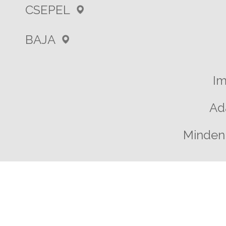
CSEPEL
BAJA
I
Ad
Minden 