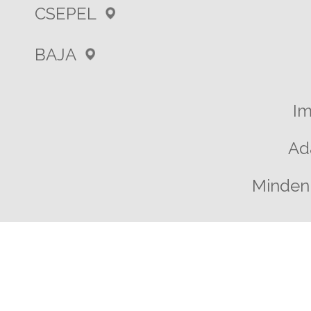
CSEPEL
BAJA
I
Ad
Minden 