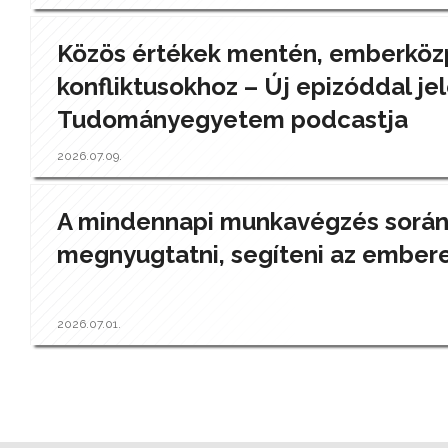
Közös értékek mentén, emberközp
konfliktusokhoz – Új epizóddal jel
Tudományegyetem podcastja
2026.07.09.
A mindennapi munkavégzés során a
megnyugtatni, segíteni az ember
2026.07.01.