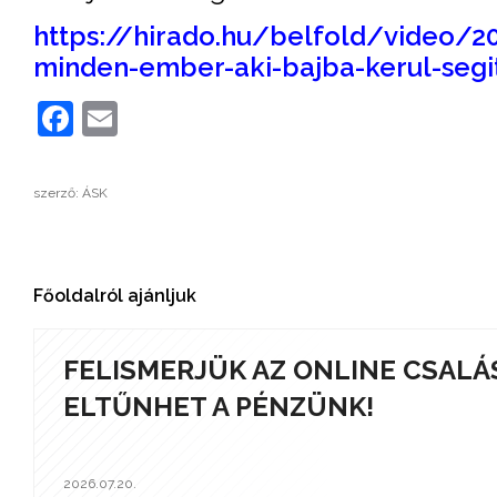
https://hirado.hu/belfold/video/
minden-ember-aki-bajba-kerul-segi
Facebook
Email
szerző: ÁSK
Főoldalról ajánljuk
FELISMERJÜK AZ ONLINE CSALÁ
ELTŰNHET A PÉNZÜNK!
2026.07.20.