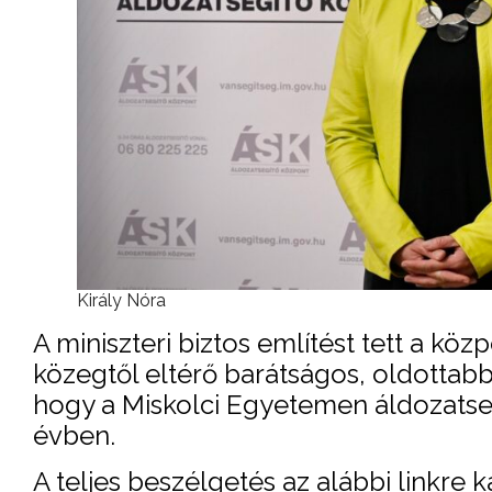
Király Nóra
A miniszteri biztos említést tett a köz
közegtől eltérő barátságos, oldottabb 
hogy a Miskolci Egyetemen áldozatseg
évben.
A teljes beszélgetés az alábbi linkre ka