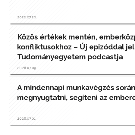
2026.07.20.
Közös értékek mentén, emberközp
konfliktusokhoz – Új epizóddal jel
Tudományegyetem podcastja
2026.07.09.
A mindennapi munkavégzés során a
megnyugtatni, segíteni az ember
2026.07.01.