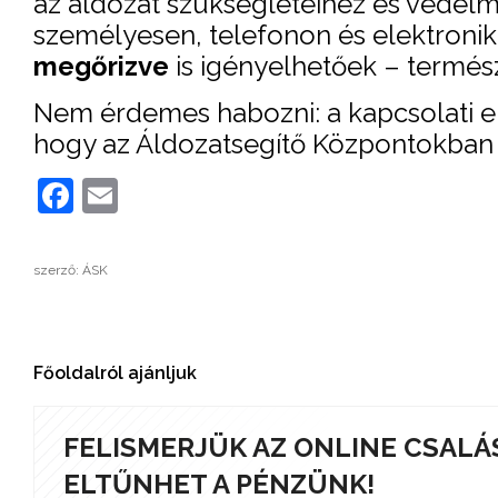
az áldozat szükségleteihez és védelmé
személyesen, telefonon és elektronik
megőrizve
is igényelhetőek – termés
Nem érdemes habozni: a kapcsolati er
hogy az Áldozatsegítő Központokban 
Facebook
Email
szerző: ÁSK
Főoldalról ajánljuk
FELISMERJÜK AZ ONLINE CSALÁ
ELTŰNHET A PÉNZÜNK!