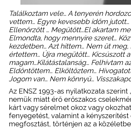
Találkoztam vele… A tenyerén hordozo
vettem… Egyre kevesebb időm jutott…
Ellenőrzött … Megütött…El akartam me
Elmondta, hogy mennyire szeret… Köz
kezdetben… Azt hittem… Nem üt meg, 
értettem… Újra megütött… Kicsúszott a
magam…Kilátástalanság… Felhívtam az
Eldöntöttem… Elköltöztem… Hívogatott…
Jogom van… Nem könnyű… Visszaka
Az ENSZ 1993-as nyilatkozata szerint 
nemük miatt érő erőszakos cselekmény,
kárt vagy sérelmet okoz vagy okozhat 
fenyegetést, valamint a kényszerítést
megfosztást, történjen az a közéletb