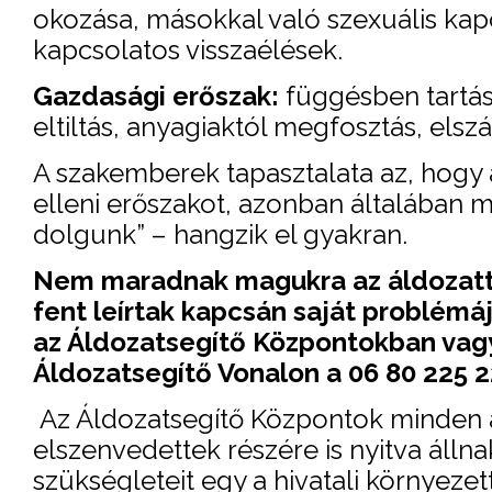
okozása, másokkal való szexuális kap
kapcsolatos visszaélések.
Gazdasági erőszak:
függésben tartás
eltiltás, anyagiaktól megfosztás, elsz
A szakemberek tapasztalata az, hogy 
elleni erőszakot, azonban általában
dolgunk” – hangzik el gyakran.
Nem maradnak magukra az áldozattá v
fent leírtak kapcsán saját problémá
az Áldozatsegítő Központokban vagy
Áldozatsegítő Vonalon a 06 80 225 
Az Áldozatsegítő Központok minden ál
elszenvedettek részére is nyitva álln
szükségleteit egy a hivatali környez