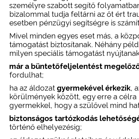
személyre szabott segítő folyamatban
bizalommal tudja feltárni az őt ért tra
esetben pénzügyi segítségre is számí
Mivel minden egyes eset más, a köz
támogatást biztosítanak. Néhány péld
milyen speciális támogatást nyújtanak
már a büntetőfeljelentést megelőz
fordulhat;
ha az áldozat
gyermekével érkezik
, 
körülmények között, egy erre a célra k
gyermekkel, hogy a szülővel mind hat
biztonságos tartózkodás lehetőség
történő elhelyezésig;