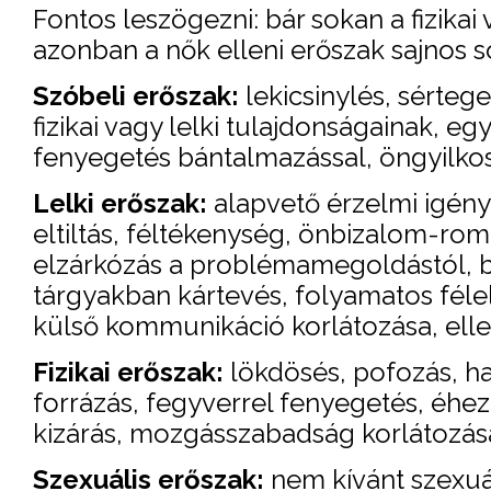
Fontos leszögezni: bár sokan a fizikai
azonban a nők elleni erőszak sajnos s
Szóbeli erőszak:
lekicsinylés, sértege
fizikai vagy lelki tulajdonságainak, e
fenyegetés bántalmazással, öngyilko
Lelki erőszak:
alapvető érzelmi igény
eltiltás, féltékenység, önbizalom-rom
elzárkózás a problémamegoldástól, 
tárgyakban kártevés, folyamatos félel
külső kommunikáció korlátozása, elle
Fizikai erőszak:
lökdösés, pofozás, haj
forrázás, fegyverrel fenyegetés, éhe
kizárás, mozgásszabadság korlátozás
Szexuális erőszak:
nem kívánt szexuál