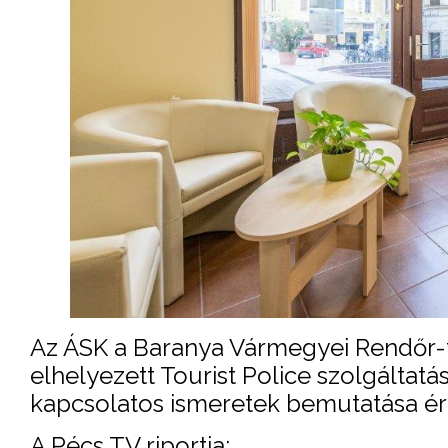
Az ÁSK a Baranya Vármegyei Rendőr-fő
elhelyezett Tourist Police szolgáltatá
kapcsolatos ismeretek bemutatása é
A Pécs TV riportja: