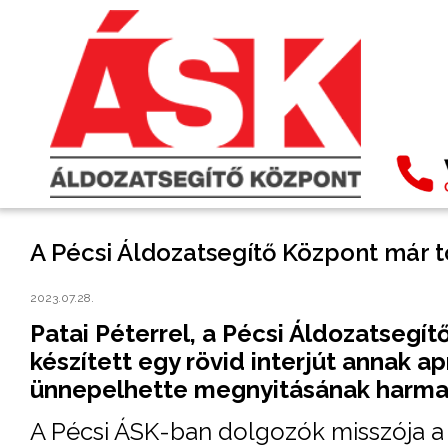
A Pécsi Áldozatsegítő Központ már 
2023.07.28.
Patai Péterrel, a Pécsi Áldozatsegí
készített egy rövid interjút annak 
ünnepelhette megnyitásának harmad
A Pécsi ÁSK-ban dolgozók misszója a