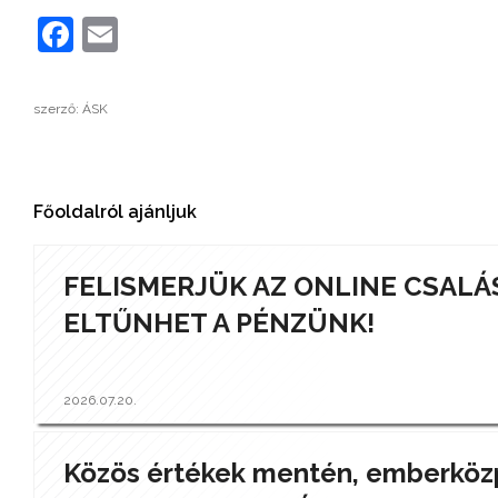
Facebook
Email
szerző: ÁSK
Főoldalról ajánljuk
FELISMERJÜK AZ ONLINE CSALÁ
ELTŰNHET A PÉNZÜNK!
2026.07.20.
Közös értékek mentén, emberközp