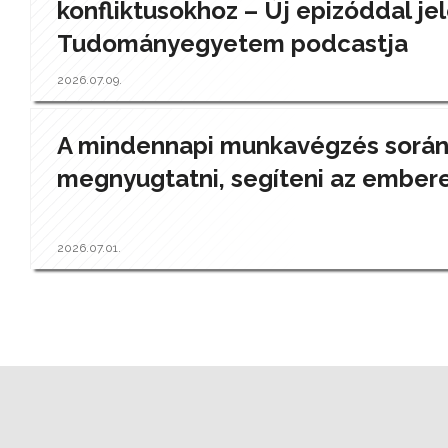
konfliktusokhoz – Új epizóddal jel
Tudományegyetem podcastja
2026.07.09.
A mindennapi munkavégzés során a
megnyugtatni, segíteni az ember
2026.07.01.