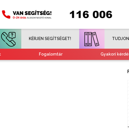
KÉRJEN SEGÍTSÉGET!
TUDJON
k
Fogalomtár
Gyakori kérdé
Tájékoztató nemzetiségeknek
Kvízjátékok