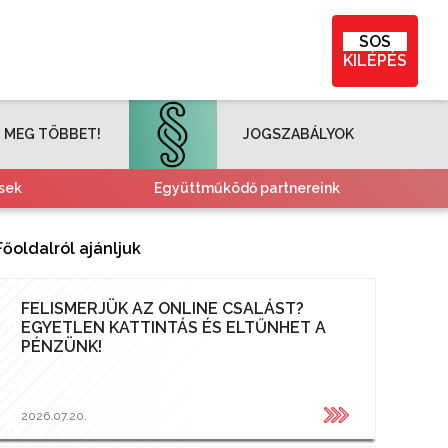
SOS
KILÉPÉS
 MEG TÖBBET!
JOGSZABÁLYOK
sek
Együttműködő partnereink
Főoldalról ajánljuk
FELISMERJÜK AZ ONLINE CSALÁST?
EGYETLEN KATTINTÁS ÉS ELTŰNHET A
PÉNZÜNK!
2026.07.20.