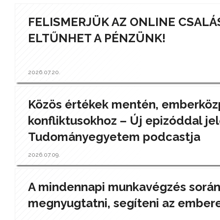
FELISMERJÜK AZ ONLINE CSALÁ
ELTŰNHET A PÉNZÜNK!
2026.07.20.
Közös értékek mentén, emberközp
konfliktusokhoz – Új epizóddal jel
Tudományegyetem podcastja
2026.07.09.
A mindennapi munkavégzés során a
megnyugtatni, segíteni az ember