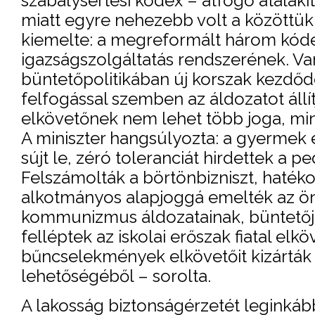
szabálysértési kódex – átfogó átalak
miatt egyre nehezebb volt a közöttük 
kiemelte: a megreformált három kódex
igazságszolgáltatás rendszerének. Va
büntetőpolitikában új korszak kezdőd
felfogással szemben az áldozatot állí
elkövetőnek nem lehet több joga, min
A miniszter hangsúlyozta: a gyermek e
sújt le, zéró toleranciát hirdettek a 
Felszámolták a börtönbizniszt, hatékony
alkotmányos alapjoggá emelték az önv
kommunizmus áldozatainak, büntetőjo
felléptek az iskolai erőszak fiatal el
bűncselekmények elkövetőit kizárták 
lehetőségéből – sorolta.
A lakosság biztonságérzetét leginká