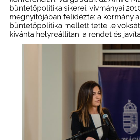
büntetőpolitika sikerei, vívmányai 20
megnyitójában felidézte: a kormány a
büntetőpolitika mellett tette le voksá
kívánta helyreállítani a rendet és jav