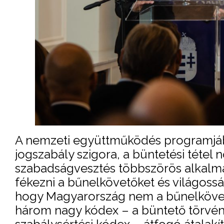
A nemzeti együttműködés programjába
jogszabály szigora, a büntetési tétel 
szabadságvesztés többszörös alkalm
fékezni a bűnelkövetőket és világossá
hogy Magyarország nem a bűnelkövet
három nagy kódex – a büntető törvény