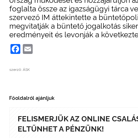
ország működését és hozzájáruljon a
foglalta össze az igazságügyi tárca ve
szervező IM áttekintette a büntetőpoli
megvitatják a büntető jogalkotás siker
eredményeit és levonják a következt
Facebook
Email
szerző: ÁSK
Főoldalról ajánljuk
FELISMERJÜK AZ ONLINE CSALÁ
ELTŰNHET A PÉNZÜNK!