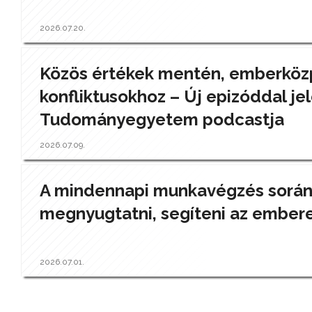
2026.07.20.
Közös értékek mentén, emberközp
konfliktusokhoz – Új epizóddal jel
Tudományegyetem podcastja
2026.07.09.
A mindennapi munkavégzés során a
megnyugtatni, segíteni az ember
2026.07.01.