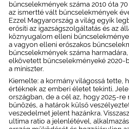
bűncselekmények száma 2010 óta 70 
az ismertté vált bűncselekmények éve
Ezzel Magyarország a világ egyik leg
erősíti az igazságszolgáltatás és az á
köznyugalom elleni bűncselekmények 
a vagyon elleni erőszakos bűncselek
bűncselekmények száma harmadára, 81
elkövetett bűncselekményeké 2020-ban
a miniszter.
Kiemelte: a kormány világossá tette, 
értéknek az emberi életet tekinti. Je
országban, de a cél az, hogy 2025-r
bűnözés, a határok külső veszélyezte
veszedelmet jelent hazánkra. Visszas
ultima ratio a jelenlétével, alkalmazás