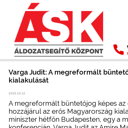
Varga Judit: A megreformált büntető
kialakulását
2021.10.12.
A megreformált büntetőjog képes az 
hozzájárul az erős Magyarország kia
miniszter hétfőn Budapesten, egy a m
konferencián. Varga Judit az Amire M