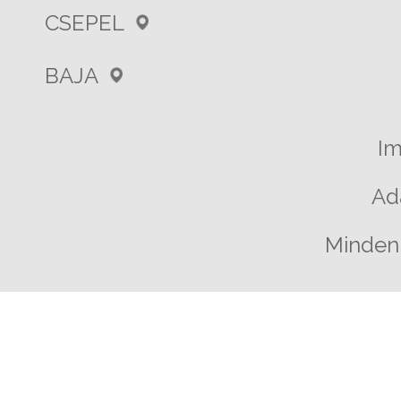
CSEPEL
BAJA
I
Ad
Minden 