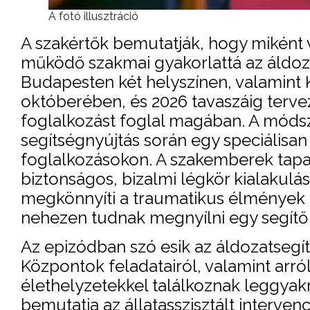
A fotó illusztráció
A szakértők bemutatják, hogy miként v
működő szakmai gyakorlattá az áldoz
Budapesten két helyszínen, valamint
októberében, és 2026 tavaszáig tervez
foglalkozást foglal magában. A módsz
segítségnyújtás során egy speciálisan 
foglalkozásokon. A szakemberek tapaszt
biztonságos, bizalmi légkör kialakulá
megkönnyíti a traumatikus élmények
nehezen tudnak megnyílni egy segítő
Az epizódban szó esik az áldozatsegí
Központok feladatairól, valamint arró
élethelyzetekkel találkoznak leggya
bemutatja az állatasszisztált interven