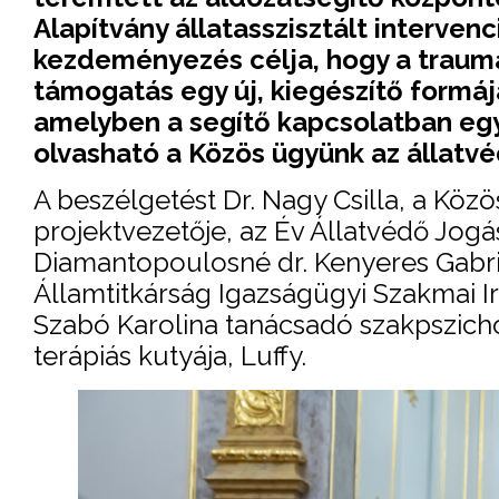
Alapítvány állatasszisztált interven
kezdeményezés célja, hogy a traumá
támogatás egy új, kiegészítő formáj
amelyben a segítő kapcsolatban egy 
olvasható a Közös ügyünk az állatv
A beszélgetést Dr. Nagy Csilla, a Köz
projektvezetője, az Év Állatvédő Jog
Diamantopoulosné dr. Kenyeres Gabrie
Államtitkárság Igazságügyi Szakmai Ir
Szabó Karolina tanácsadó szakpszichol
terápiás kutyája, Luffy.