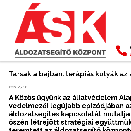
Társak a bajban: terápiás kutyák az
2026.03.17.
A Közös ügyünk az állatvédelem Ala
védelmezői legújabb epizódjában az 
áldozatsegítés kapcsolatát mutatja
őszén létrejött stratégiai együttmű
teremtett az áldozatsegítő központ