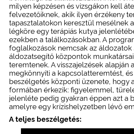
milyen képzésen és vizsgákon kell át
felvezetőiknek, akik ilyen érzékeny 
tapasztalatokon keresztül mesélnek a
légköre egy terápiás kutya jelenlétéb
ezekben a találkozásokban. A program e
foglalkozások nemcsak az áldozatok 
áldozatsegítő központok munkatársai
teremtenek. A visszajelzések alapján a
megkönnyíti a kapcsolatteremtést, és
beszélgetés központi üzenete, hogy 
formában érkezik: figyelemmel, türel
jelenléte pedig gyakran éppen azt a 
amelyre egy krízishelyzetben lévő e
A teljes beszélgetés: