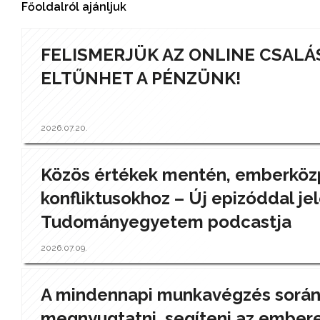
Főoldalról ajánljuk
FELISMERJÜK AZ ONLINE CSALÁ
ELTŰNHET A PÉNZÜNK!
2026.07.20.
Közös értékek mentén, emberközp
konfliktusokhoz – Új epizóddal jel
Tudományegyetem podcastja
2026.07.09.
A mindennapi munkavégzés során a
megnyugtatni, segíteni az ember