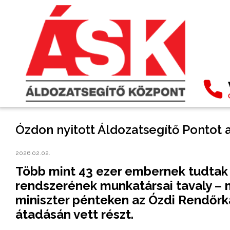
Ózdon nyitott Áldozatsegítő Pontot 
2026.02.02.
Több mint 43 ezer embernek tudtak 
rendszerének munkatársai tavaly –
miniszter pénteken az Ózdi Rendőrk
átadásán vett részt.