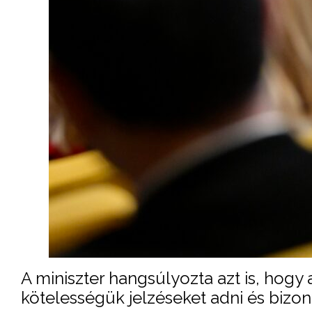
A miniszter hangsúlyozta azt is, hog
kötelességük jelzéseket adni és bizon