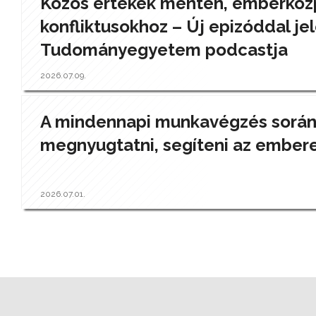
Közös értékek mentén, emberközp
konfliktusokhoz – Új epizóddal jel
Tudományegyetem podcastja
2026.07.09.
A mindennapi munkavégzés során a
megnyugtatni, segíteni az ember
2026.07.01.