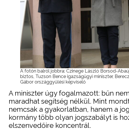
A fotón balról jobbra: Czinege László Borsod-Abaú
biztos, Tuzson Bence igazságügyi miniszter, Berecz
Gábor országgyűlési képviselő
A miniszter úgy fogalmazott: bűn ne
maradhat segítség nélkül. Mint mondt
nemcsak a gyakorlatban, hanem a joga
kormány több olyan jogszabályt is h
elszenvedőire koncentrál.