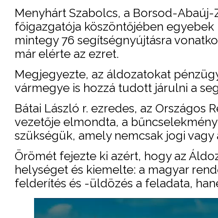
Menyhárt Szabolcs, a Borsod-Abaúj
főigazgatója köszöntőjében egyebek
mintegy 76 segítségnyújtásra vonatko
már elérte az ezret.
Megjegyezte, az áldozatokat pénzügyi
vármegye is hozzá tudott járulni a s
Bátai László r. ezredes, az Országos
vezetője elmondta, a bűncselekmény
szükségük, amely nemcsak jogi vagy an
Örömét fejezte ki azért, hogy az Áld
helységet és kiemelte: a magyar re
felderítés és -üldözés a feladata, ha