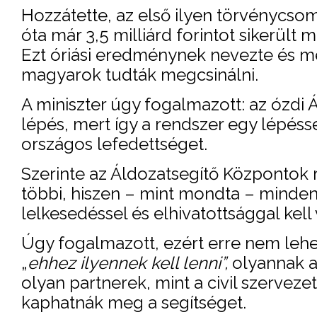
Hozzátette, az első ilyen törvénycso
óta már 3,5 milliárd forintot sikerült 
Ezt óriási eredménynek nevezte és m
magyarok tudták megcsinálni.
A miniszter úgy fogalmazott: az ózdi 
lépés, mert így a rendszer egy lépéss
országos lefedettséget.
Szerinte az Áldozatsegítő Központok
többi, hiszen – mint mondta – minden
lelkesedéssel és elhivatottsággal kell
Úgy fogalmazott, ezért erre nem lehe
„
ehhez ilyennek kell lenni”,
olyannak ak
olyan partnerek, mint a civil szervez
kaphatnák meg a segítséget.