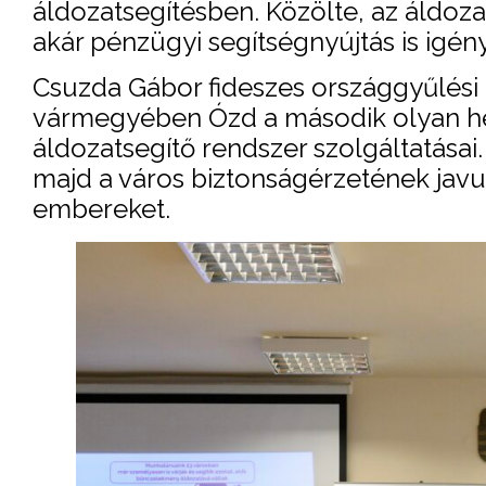
áldozatsegítésben. Közölte, az áldoza
akár pénzügyi segítségnyújtás is igén
Csuzda Gábor fideszes országgyűlési 
vármegyében Ózd a második olyan hel
áldozatsegítő rendszer szolgáltatásai
majd a város biztonságérzetének javulá
embereket.