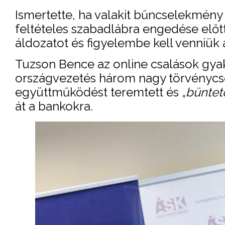
Ismertette, ha valakit bűncselekmény é
feltételes szabadlábra engedése előt
áldozatot és figyelembe kell venniük
Tuzson Bence az online csalások gyako
országvezetés három nagy törvényc
együttműködést teremtett és
„büntet
át a bankokra.