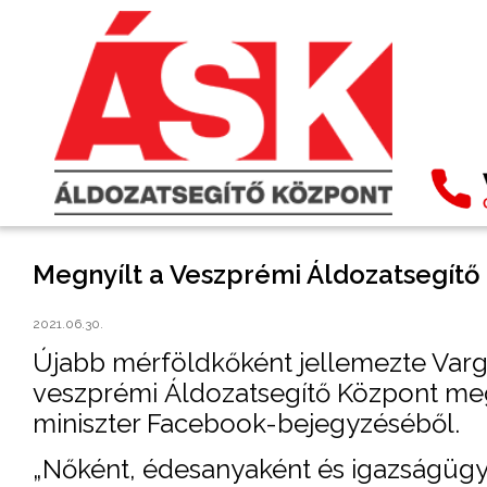
Megnyílt a Veszprémi Áldozatsegítő
2021.06.30.
Újabb mérföldkőként jellemezte Varga
veszprémi Áldozatsegítő Központ megn
miniszter Facebook-bejegyzéséből.
„Nőként, édesanyaként és igazságügy