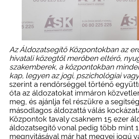
Az Áldozatsegítő Központokban az er
hivatali közegtől merőben eltérő, nyu
szakemberek, a központokban mindenk
kap, legyen az jogi, pszichológiai vag
szerint a rendőrséggel történő együ
óta az áldozatokat immáron közvetlenü
meg, és ajánlja fel részükre a segítsé
másodlagos áldozattá válás kockázata
Központok tavaly csaknem 15 ezer áld
áldozatsegítő vonal pedig több mint 1
megnyitásával már hat megyei jogú v