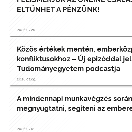
ELTŰNHET A PÉNZÜNK!
2026.07.20.
Közös értékek mentén, emberközp
konfliktusokhoz – Új epizóddal jel
Tudományegyetem podcastja
2026.07.09.
A mindennapi munkavégzés során a
megnyugtatni, segíteni az ember
2026.07.01.