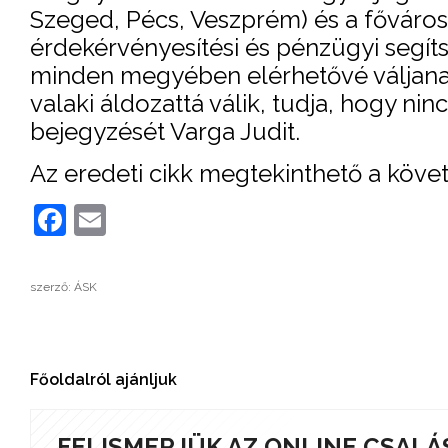
Szeged, Pécs, Veszprém) és a fővárosb
érdekérvényesítési és pénzügyi segít
minden megyében elérhetővé váljanak
valaki áldozattá válik, tudja, hogy nin
bejegyzését Varga Judit.
Az eredeti cikk megtekinthető a köve
Facebook
Email
szerző: ÁSK
Főoldalról ajánljuk
FELISMERJÜK AZ ONLINE CSALÁ