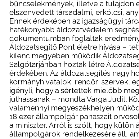
bűncselekmények, illetve a tulajdon el
elszenvedett társadalmi, erkölcsi, any
Ennek érdekében az igazságügyi tárc
hatékonyabb áldozatvédelem segítésé
dokumentumban foglaltak eredménye
Áldozatsegítő Pont életre hívása – tett
kilenc megyében működik Áldozatsegít
Salgótarjánban hoztak létre Áldozats
érdekében. Az áldozatsegítés nagy h
kormányhivatalok, rendőri szervek, e
igényli, hogy a sértettek mielőbb meg
juthassanak – mondta Varga Judit. Kö
valamennyi megyeszékhelyen működjö
18 ezer állampolgár panaszait orvoso
a miniszter. Arról is szólt, hogy külön
állampolgárok rendelkezésére áll, a