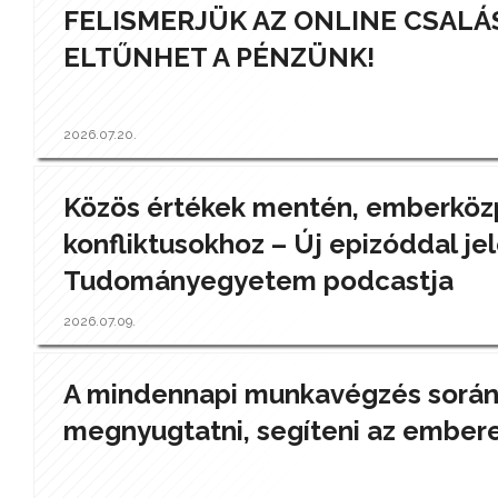
FELISMERJÜK AZ ONLINE CSALÁ
ELTŰNHET A PÉNZÜNK!
2026.07.20.
Közös értékek mentén, emberközp
konfliktusokhoz – Új epizóddal jel
Tudományegyetem podcastja
2026.07.09.
A mindennapi munkavégzés során a
megnyugtatni, segíteni az ember