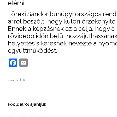
elérni.
Töreki Sándor bűnügyi országos rendő
arról beszélt, hogy külön érzékenyít
Ennek a képzésnek az a célja, hogy a 
rövidebb időn belül hozzájuthassanak
helyettes sikeresnek nevezte a nyomo
együttműködést.
Facebook
Email
szerző: ÁSK
Főoldalról ajánljuk