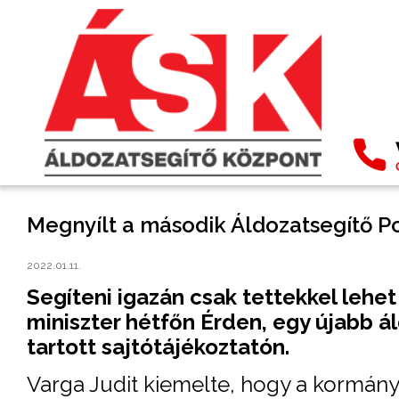
Megnyílt a második Áldozatsegítő P
2022.01.11.
Segíteni igazán csak tettekkel lehe
miniszter hétfőn Érden, egy újabb 
tartott sajtótájékoztatón.
Varga Judit kiemelte, hogy a kormány 