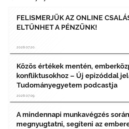
FELISMERJÜK AZ ONLINE CSALÁ
ELTŰNHET A PÉNZÜNK!
2026.07.20.
Közös értékek mentén, emberközp
konfliktusokhoz – Új epizóddal jel
Tudományegyetem podcastja
2026.07.09.
A mindennapi munkavégzés során a
megnyugtatni, segíteni az ember