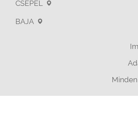
CSEPEL
BAJA
I
Ad
Minden 