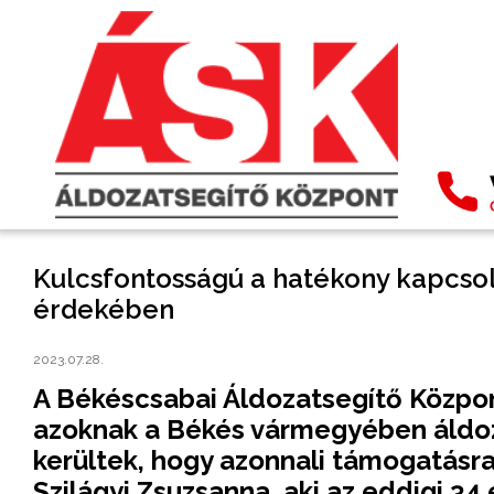
Kulcsfontosságú a hatékony kapcsol
érdekében
2023.07.28.
A Békéscsabai Áldozatsegítő Központ
azoknak a Békés vármegyében áldoza
kerültek, hogy azonnali támogatásra
Szilágyi Zsuzsanna, aki az eddigi 34 