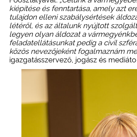
kiépítése és fenntartása, amely azt 
tulajdon elleni szabálysértések áldoz
létéről, és az általunk nyújtott szolgá
legyen olyan áldozat a vármegyénkben,
feladatellátásunkat pedig a civil szfé
közös nevezőjeként fogalmaznám me
igazgatásszervező, jogász és mediáto