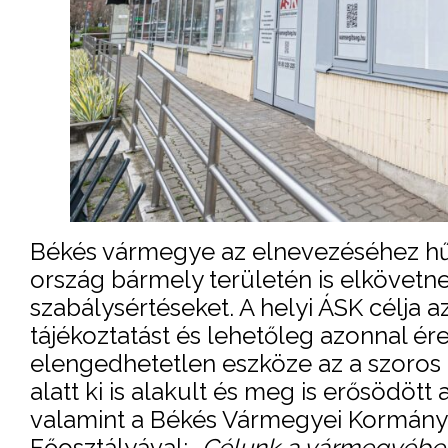
Békés vármegye az elnevezéséhez hűen
ország bármely területén is elkövet
szabálysértéseket. A helyi ÁSK célja 
tájékoztatást és lehetőleg azonnal ér
elengedhetetlen eszköze az a szoros
alatt ki is alakult és meg is erősödö
valamint a Békés Vármegyei Kormány
Főosztályával:
„Célunk a vármegyében