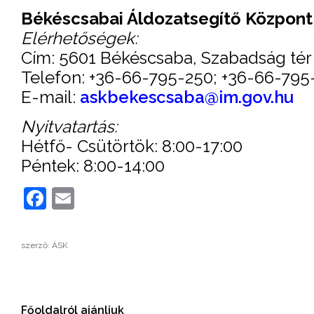
Békéscsabai Áldozatsegítő Központ
Elérhetőségek:
Cím: 5601 Békéscsaba, Szabadság tér 
Telefon: +36-66-795-250; +36-66-795
E-mail:
askbekescsaba@im.gov.hu
Nyitvatartás:
Hétfő- Csütörtök: 8:00-17:00
Péntek: 8:00-14:00
Facebook
Email
szerző: ÁSK
Főoldalról ajánljuk