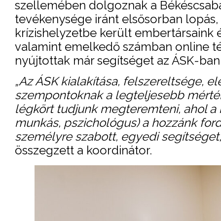
szellemében dolgoznak a Békéscsabai
tevékenysége iránt elsősorban lopás, 
krízishelyzetbe került embertársain
valamint emelkedő számban online tér
nyújtottak már segítséget az ÁSK-ban
„Az ÁSK kialakítása, felszereltsége,
szempontoknak a legteljesebb mérté
légkört tudjunk megteremteni, ahol a 
munkás, pszichológus) a hozzánk for
személyre szabott, egyedi segítséget,
összegzett a koordinátor.