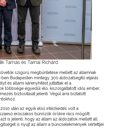
rdik Tamás és Tarnai Richárd
lkövetők szigorú megbüntetése mellett az államnak
24-ben Budapesten mintegy 300 áldozatsegítő eljárás
t és állami kárenyhítést juttattak el a
k többsége egyedül élő, kiszolgáltatott idős ember,
zés biztosítását jelenti. Végül arra biztatott
ntokhoz.
 2010 után az egyik első intézkedés volt a
sszaeső erőszakos bűnözők örökre rács mögött
azt is jelenti, hogy az állam az áldozatok mellett áll.
ítséget is nyújt az állam a bűncselekmények sértettjei