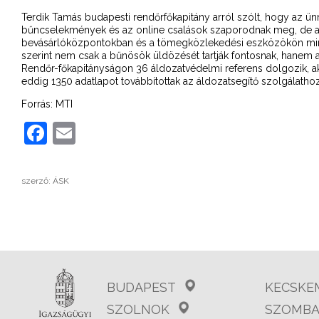
Terdik Tamás budapesti rendőrfőkapitány arról szólt, hogy az ü
bűncselekmények és az online csalások szaporodnak meg, de arra
bevásárlóközpontokban és a tömegközlekedési eszközökön minden
szerint nem csak a bűnösök üldözését tartják fontosnak, hanem a s
Rendőr-főkapitányságon 36 áldozatvédelmi referens dolgozik, a
eddig 1350 adatlapot továbbítottak az áldozatsegítő szolgálathoz
Forrás: MTI
Facebook
Email
szerző: ÁSK
BUDAPEST
KECSKE
SZOLNOK
SZOMBA