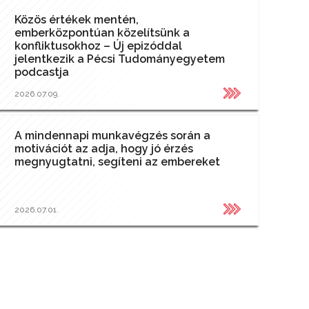
Közös értékek mentén,
emberközpontúan közelítsünk a
konfliktusokhoz – Új epizóddal
jelentkezik a Pécsi Tudományegyetem
podcastja
2026.07.09.
A mindennapi munkavégzés során a
motivációt az adja, hogy jó érzés
megnyugtatni, segíteni az embereket
2026.07.01.