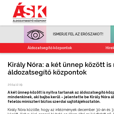
ISMERJE FEL AZ ERŐSZAKOT!
Áldozatsegítő központok
Híre
Király Nóra: a két ünnep között is
áldozatsegítő központok
2024.12.19.
A két ünnep között is nyitva tartanak az áldozatsegítő köz
mindenkinek, aki bajba kerül – jelentette be Király Nóra
felelős miniszteri biztos szerdai sajtótájékoztatón.
Király Nóra közölte, hogy az intézmények december 30-án és 31-é