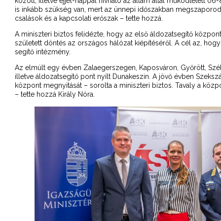
között, illetve éjjel-nappal hívható az állam által működtetett 0
is inkább szükség van, mert az ünnepi időszakban megszaporo
csalások és a kapcsolati erőszak – tette hozzá.
A miniszteri biztos felidézte, hogy az első áldozatsegítő közp
született döntés az országos hálózat kiépítéséről. A cél az, 
segítő intézmény.
Az elmúlt egy évben Zalaegerszegen, Kaposváron, Győrött, Szék
illetve áldozatsegítő pont nyílt Dunakeszin. A jövő évben Szeksz
központ megnyitását – sorolta a miniszteri biztos. Tavaly a köz
– tette hozzá Király Nóra.