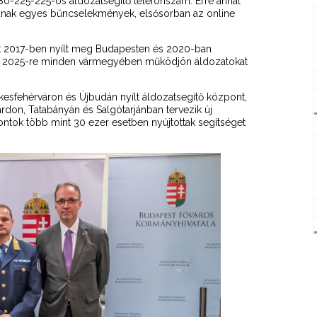
6-80-225-225-ös áldozatsegítő telefonszám. Erre annál
dnak egyes bűncselekmények, elsősorban az online
ont 2017-ben nyílt meg Budapesten és 2020-ban
hogy 2025-re minden vármegyében működjön áldozatokat
esfehérváron és Újbudán nyílt áldozatsegítő központ,
árdon, Tatabányán és Salgótarjánban tervezik új
pontok több mint 30 ezer esetben nyújtottak segítséget