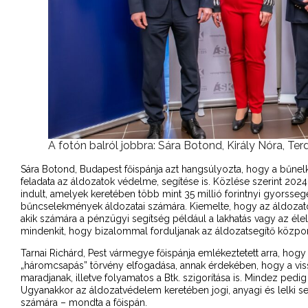
A fotón balról jobbra: Sára Botond, Király Nóra, Te
Sára Botond, Budapest főispánja azt hangsúlyozta, hogy a bűne
feladata az áldozatok védelme, segítése is. Közlése szerint 20
indult, amelyek keretében több mint 35 millió forintnyi gyorssegély
bűncselekmények áldozatai számára. Kiemelte, hogy az áldozato
akik számára a pénzügyi segítség például a lakhatás vagy az élelme
mindenkit, hogy bizalommal forduljanak az áldozatsegítő közpo
Tarnai Richárd, Pest vármegye főispánja emlékeztetett arra, hogy
„háromcsapás” törvény elfogadása, annak érdekében, hogy a vi
maradjanak, illetve folyamatos a Btk. szigorítása is. Mindez pedig 
Ugyanakkor az áldozatvédelem keretében jogi, anyagi és lelki seg
számára – mondta a főispán.