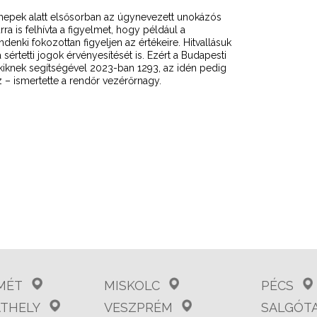
nnepek alatt elsősorban az úgynevezett unokázós
 is felhívta a figyelmet, hogy például a
ki fokozottan figyeljen az értékeire. Hitvallásuk
értetti jogok érvényesítését is. Ezért a Budapesti
kiknek segítségével 2023-ban 1293, az idén pedig
 – ismertette a rendőr vezérőrnagy.
MÉT
MISKOLC
PÉCS
THELY
VESZPRÉM
SALGÓT