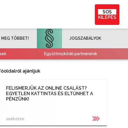
SOS
KILÉPÉS
 MEG TÖBBET!
JOGSZABÁLYOK
sek
Együttműködő partnereink
Főoldalról ajánljuk
FELISMERJÜK AZ ONLINE CSALÁST?
EGYETLEN KATTINTÁS ÉS ELTŰNHET A
PÉNZÜNK!
2026.07.20.