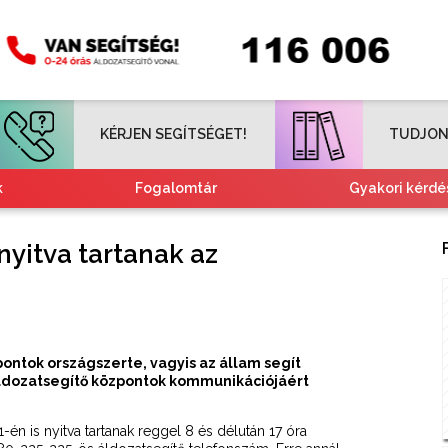
KÉRJEN SEGÍTSÉGET!
TUDJON
k
Fogalomtár
Gyakori kérdé
Tájékoztató nemzetiségeknek
Kvízjátékok
 nyitva tartanak az
pontok országszerte, vagyis az állam segít
 áldozatsegítő központok kommunikációjáért
n is nyitva tartanak reggel 8 és délután 17 óra