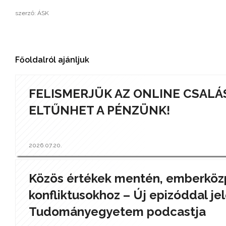
szerző: ÁSK
Főoldalról ajánljuk
FELISMERJÜK AZ ONLINE CSALÁ
ELTŰNHET A PÉNZÜNK!
2026.07.20.
Közös értékek mentén, emberközp
konfliktusokhoz – Új epizóddal jel
Tudományegyetem podcastja