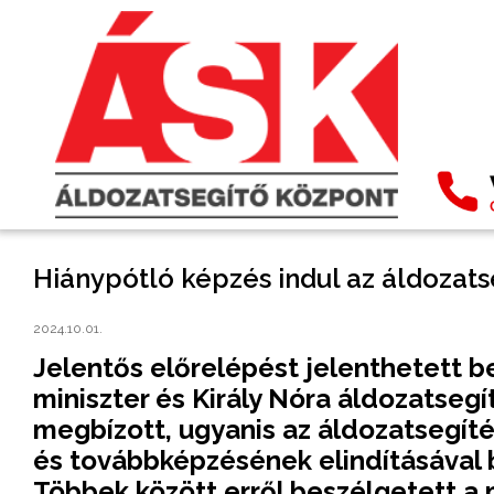
Hiánypótló képzés indul az áldozats
2024.10.01.
Jelentős előrelépést jelenthetett 
miniszter és Király Nóra áldozatsegí
megbízott, ugyanis az áldozatsegí
és továbbképzésének elindításával b
Többek között erről beszélgetett a 