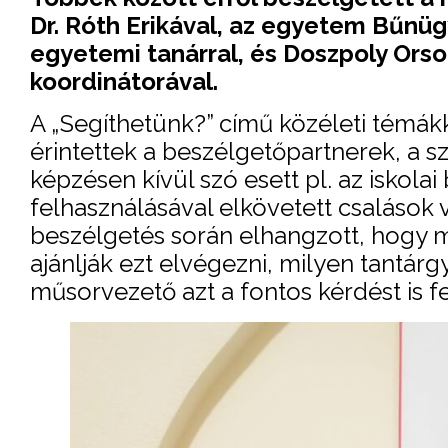
Dr. Róth Erikával, az egyetem Bűnü
egyetemi tanárral, és Doszpoly Orso
koordinátorával.
A „Segíthetünk?” című közéleti témá
érintettek a beszélgetőpartnerek, a 
képzésen kívül szó esett pl. az iskola
felhasználásával elkövetett csalások 
beszélgetés során elhangzott, hogy m
ajánlják ezt elvégezni, milyen tantárg
műsorvezető azt a fontos kérdést is fe