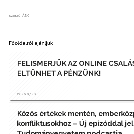
szerző: ÁSK
Főoldalról ajánljuk
FELISMERJÜK AZ ONLINE CSALÁ
ELTŰNHET A PÉNZÜNK!
2026.07.20.
Közös értékek mentén, emberközp
konfliktusokhoz – Új epizóddal jel
Tudományegyetem podcastja