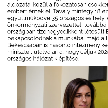
áldozatai közül a fokozatosan csök
embert érnek el. Tavaly mintegy 18 eze
együttműködve 35 országos és helyi civ
önkormányzati szervezettel, továbbá 
országban tizenegyedikként létesült 
bekapcsolódnak a munkába, majd a te
Békéscsabán is hasonló intézmény ke
miniszter, utalva arra, hogy céljuk 2
országos hálózat kiépítése.