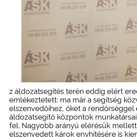
z áldozatsegítés terén eddig elért e
emlékeztetett: ma már a segítség kö
elszenvedőihez, őket a rendőrséggel
áldozatsegítő központok munkatársai 
fel. Nagyobb arányú elérésük mellett
elszenvedett károk enyhítésére is ki