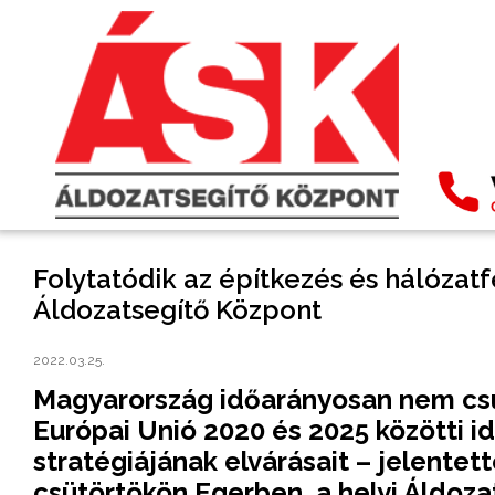
Folytatódik az építkezés és hálózatf
Áldozatsegítő Központ
2022.03.25.
Magyarország időarányosan nem csup
Európai Unió 2020 és 2025 közötti i
stratégiájának elvárásait – jelentett
csütörtökön Egerben, a helyi Áldoz