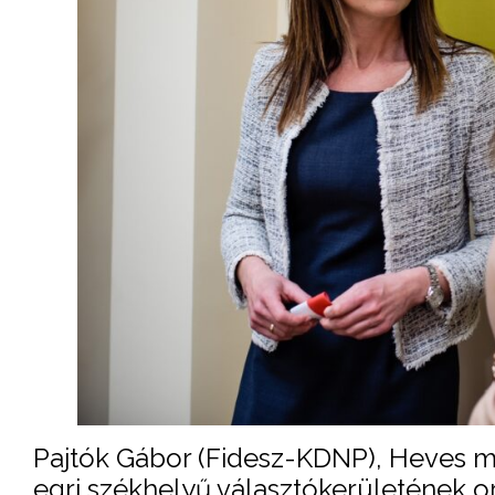
Pajtók Gábor (Fidesz-KDNP), Heves 
egri székhelyű választókerületének o