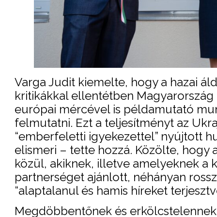
Varga Judit kiemelte, hogy a hazai áld
kritikákkal ellentétben Magyarország
európai mércével is példamutató mu
felmutatni. Ezt a teljesítményt az Uk
“emberfeletti igyekezettel” nyújtott 
elismeri – tette hozzá. Közölte, hogy 
közül, akiknek, illetve amelyeknek
partnerséget ajánlott, néhányan ross
“alaptalanul és hamis híreket terjeszt
Megdöbbentőnek és erkölcstelennek ne