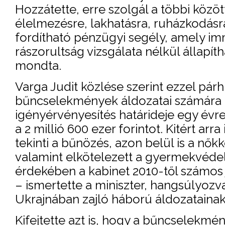
Hozzátette, erre szolgál a többi közö
élelmezésre, lakhatásra, ruházkodásr
fordítható pénzügyi segély, amely im
rászorultság vizsgálata nélkül állapí
mondta.
Varga Judit közlése szerint ezzel pá
bűncselekmények áldozatai számára is
igényérvényesítés határideje egy évr
a 2 millió 600 ezer forintot. Kitért ar
tekinti a bűnözés, azon belül is a nők
valamint elkötelezett a gyermekvédel
érdekében a kabinet 2010-től számos 
– ismertette a miniszter, hangsúlyo
Ukrajnában zajló háború áldozatainak 
Kifejtette azt is, hogy a bűncselekmén