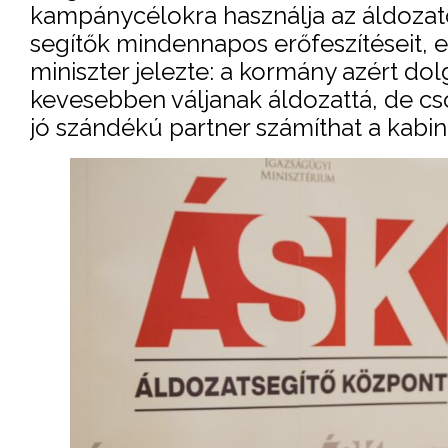
kampánycélokra használja az áldozato
segítők mindennapos erőfeszítéseit, e
miniszter jelezte: a kormány azért d
kevesebben váljanak áldozattá, de c
jó szándékú partner számíthat a kabi