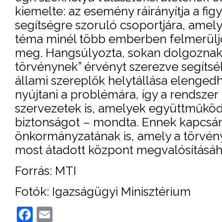
kiemelte: az esemény ráirányítja a fig
segítségre szoruló csoportjára, amely
téma minél több emberben felmerüljö
meg. Hangsúlyozta, sokan dolgoznak E
törvénynek” érvényt szerezve segítsé
állami szereplők helytállása elenged
nyújtani a problémára, így a rendszer 
szervezetek is, amelyek együttműködé
biztonságot – mondta. Ennek kapcsá
önkormányzatának is, amely a törvénye
most átadott központ megvalósításáh
Forrás: MTI
Fotók: Igazságügyi Minisztérium
Facebook
Email