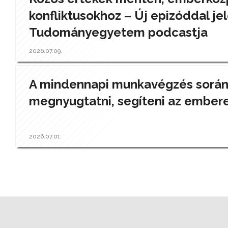
konfliktusokhoz – Új epizóddal jel
Tudományegyetem podcastja
2026.07.09.
A mindennapi munkavégzés során a
megnyugtatni, segíteni az ember
2026.07.01.