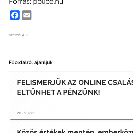
Forrás: police.hu
Facebook
Email
szerző: ÁSK
Főoldalról ajánljuk
FELISMERJÜK AZ ONLINE CSALÁ
ELTŰNHET A PÉNZÜNK!
2026.07.20.
Közös értékek mentén, emberközp