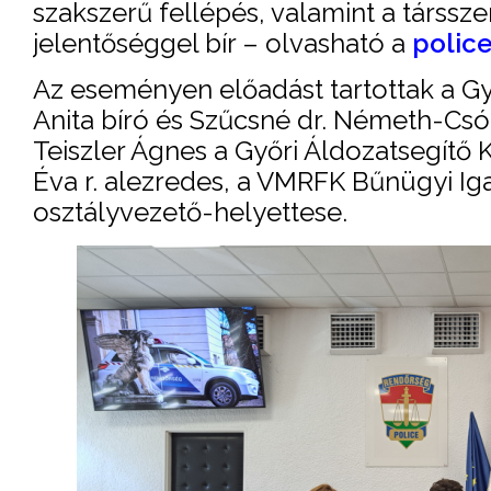
szakszerű fellépés, valamint a társs
jelentőséggel bír – olvasható a
police
Az eseményen előadást tartottak a Gy
Anita bíró és Szűcsné dr. Németh-Csó
Teiszler Ágnes a Győri Áldozatsegítő K
Éva r. alezredes, a VMRFK Bűnügyi I
osztályvezető-helyettese.