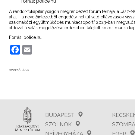
forrás: police.hu
A rendőr-főkapitányságon megrendezett fórum témája, a Jász
által – a nevelőintézetből engedély nélkül való eltávozások viss
szakmaközi együttműködés munkacsoport” 2023-ban megvalósít
áldozattá válás megelőzése érdekében kifejtett közös munka kap
Forrás: police.hu
Facebook
Email
szerző: ÁSK
BUDAPEST
KECSKE
SZOLNOK
SZOMBA
NYÍREGYHÁZA
EGER