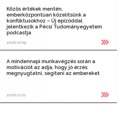
Közös értékek mentén,
emberközpontúan közelítsünk a
konfliktusokhoz – Új epizóddal
jelentkezik a Pécsi Tudományegyetem
podcastja
2026.07.09.
A mindennapi munkavégzés során a
motivációt az adja, hogy jó érzés
megnyugtatni, segíteni az embereket
2026.07.01.