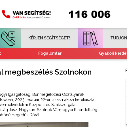
KÉRJEN SEGÍTSÉGET!
TUDJON
k
Fogalomtár
Gyakori kérdé
Tájékoztató nemzetiségeknek
Kvízjátékok
tal megbeszélés Szolnokon
gyi Igazgatóság, Bűnmegelőzési Osztályának
lódóan, 2023. február 22-én szakmaközi kerekasztal
Gyermekvédelmi Központ és Szakszolgálat
atóság Jász-Nagykun-Szolnok Vármegyei Kirendeltség
Szabóné Hegedűs Dórát.