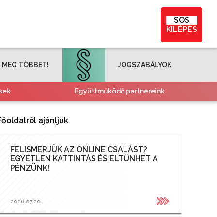
SOS
KILÉPÉS
 MEG TÖBBET!
JOGSZABÁLYOK
sek
Együttműködő partnereink
Főoldalról ajánljuk
FELISMERJÜK AZ ONLINE CSALÁST?
EGYETLEN KATTINTÁS ÉS ELTŰNHET A
PÉNZÜNK!
2026.07.20.