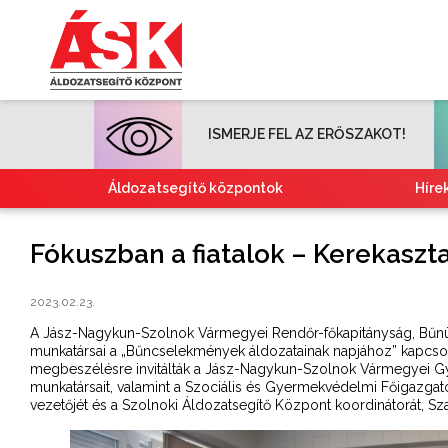
ISMERJE FEL AZ ERŐSZAKOT!
Áldozatsegítő központok
Híre
Fókuszban a fiatalok – Kerekasz
2023.02.23.
A Jász-Nagykun-Szolnok Vármegyei Rendőr-főkapitányság, Bűnü
munkatársai a „Bűncselekmények áldozatainak napjához” kapcso
megbeszélésre invitálták a Jász-Nagykun-Szolnok Vármegyei 
munkatársait, valamint a Szociális és Gyermekvédelmi Főigazg
vezetőjét és a Szolnoki Áldozatsegítő Központ koordinátorát, 