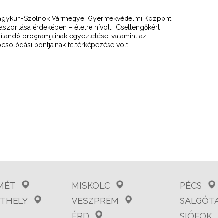
-Nagykun-Szolnok Vármegyei Gyermekvédelmi Központ
zaszorítása érdekében – életre hívott „Csellengőkért
andó programjainak egyeztetése, valamint az
csolódási pontjainak feltérképezése volt.
MÉT
MISKOLC
PÉCS
THELY
VESZPRÉM
SALGÓT
ÉRD
SIÓFOK