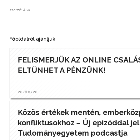
szerző: ÁSK
Főoldalról ajánljuk
FELISMERJÜK AZ ONLINE CSALÁ
ELTŰNHET A PÉNZÜNK!
2026.07.20.
Közös értékek mentén, emberközp
konfliktusokhoz – Új epizóddal jel
Tudományegyetem podcastja