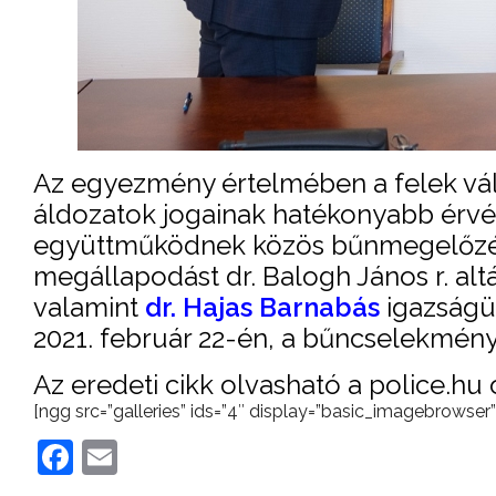
Az egyezmény értelmében a felek váll
áldozatok jogainak hatékonyabb érvé
együttműködnek közös bűnmegelőzési
megállapodást dr. Balogh János r. al
valamint
dr. Hajas Barnabás
igazságüg
2021. február 22-én, a bűncselekmény
Az eredeti cikk olvasható a police.hu
[ngg src=”galleries” ids=”4″ display=”basic_imagebrowser”
Facebook
Email