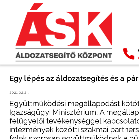
Egy lépés az áldozatsegítés és a pá
2021.02.23.
Együttműködési megállapodást kötöt
Igazságügyi Minisztérium. A megállapo
felügyelői tevékenységgel kapcsolato
intézmények közötti szakmai partners
felek szorosan együttműködnek a bűn