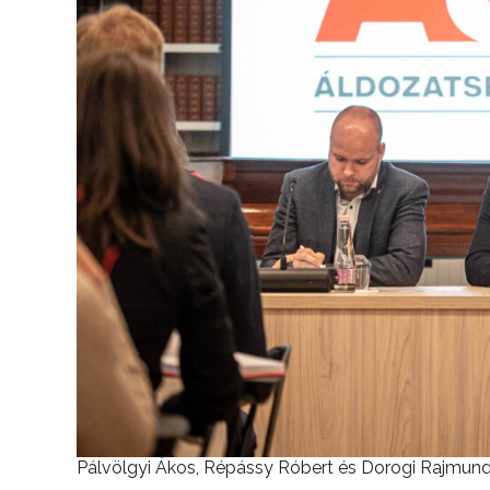
Pálvölgyi Ákos, Répássy Róbert és Dorogi Rajmun