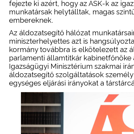
fejezte ki azért, hogy az ÁSK-k az igaz
munkatársak helytálltak, magas szintű
embereknek.
Az áldozatsegítő hálózat munkatársain
miniszterhelyettes azt is hangsúlyozt
kormány továbbra is elkötelezett az á
parlamenti államtitkár kabinetfőnöke a
Igazságügyi Minisztérium szakmai irán
áldozatsegítő szolgáltatások személy
egységes eljárási irányokat a társtár