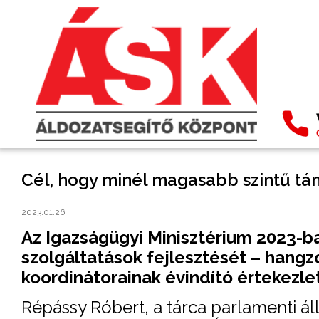
Cél, hogy minél magasabb szintű tá
2023.01.26.
Az Igazságügyi Minisztérium 2023-ban
szolgáltatások fejlesztését – hangz
koordinátorainak évindító értekezle
Répássy Róbert, a tárca parlamenti á