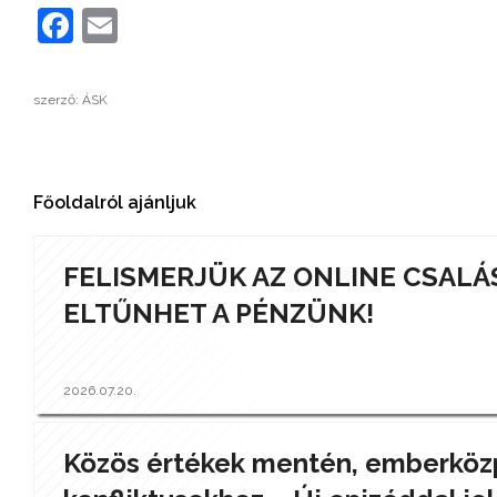
Facebook
Email
szerző: ÁSK
Főoldalról ajánljuk
FELISMERJÜK AZ ONLINE CSALÁ
ELTŰNHET A PÉNZÜNK!
2026.07.20.
Közös értékek mentén, emberközp