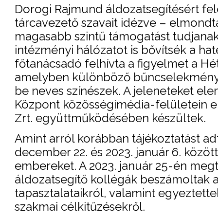
Dorogi Rajmund áldozatsegítésért fele
tárcavezető szavait idézve – elmondta
magasabb szintű támogatást tudjanak 
intézményi hálózatot is bővítsék a 
főtanácsadó felhívta a figyelmet a Hé
amelyben különböző bűncselekmények 
be neves színészek. A jeleneteket ele
Központ közösségimédia-felületein el
Zrt. együttműködésében készültek.
Amint arról korábban tájékoztatást a
december 22. és 2023. január 6. közöt
embereket. A 2023. január 25-én megta
áldozatsegítő kollégák beszámoltak a
tapasztalataikról, valamint egyeztett
szakmai célkitűzésekről.