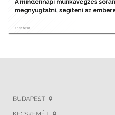
A mindennapi munkavégzés során a
megnyugtatni, segíteni az ember
2026.07.01.
BUDAPEST
KECSKEMÉT