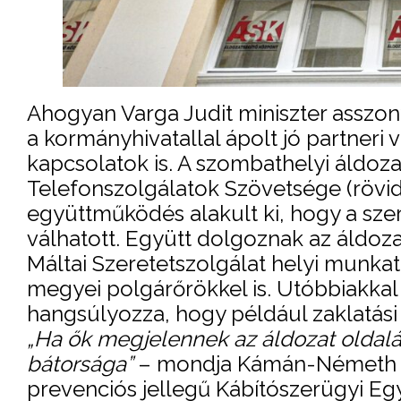
Ahogyan Varga Judit miniszter asszon
a kormányhivatallal ápolt jó partneri 
kapcsolatok is. A szombathelyi áldoza
Telefonszolgálatok Szövetsége (rövid
együttműködés alakult ki, hogy a szer
válhatott. Együtt dolgoznak az áldoz
Máltai Szeretetszolgálat helyi munkatá
megyei polgárőrökkel is. Utóbbiakkal
hangsúlyozza, hogy például zaklatási 
„Ha ők megjelennek az áldozat oldalá
bátorsága”
– mondja Kámán-Németh Mar
prevenciós jellegű Kábítószerügyi Eg