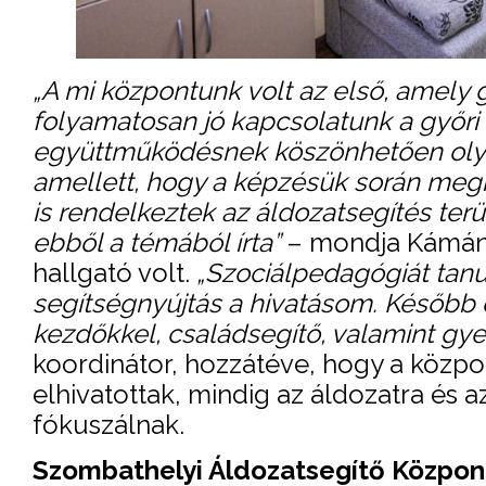
„A mi központunk volt az első, amely 
folyamatosan jó kapcsolatunk a győr
együttműködésnek köszönhetően olyan
amellett, hogy a képzésük során megk
is rendelkeztek az áldozatsegítés terül
ebből a témából írta”
– mondja Kámán-
hallgató volt.
„Szociálpedagógiát tanu
segítségnyújtás a hivatásom. Később 
kezdőkkel, családsegítő, valamint gyer
koordinátor, hozzátéve, hogy a közpo
elhivatottak, mindig az áldozatra és
fókuszálnak.
Szombathelyi Áldozatsegítő Közpon