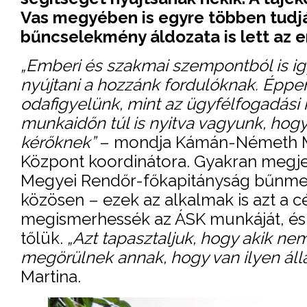
Vas megyében is egyre többen tudjá
bűncselekmény áldozata is lett az 
„Emberi és szakmai szempontból is ig
nyújtani a hozzánk fordulóknak. Éppen
odafigyelünk, mint az ügyfélfogadási 
munkaidőn túl is nyitva vagyunk, hog
kérőknek”
– mondja Kámán-Németh Mar
Központ koordinátora. Gyakran megje
Megyei Rendőr-főkapitányság bűnmege
közösen – ezek az alkalmak is azt a c
megismerhessék az ÁSK munkáját, és h
tőlük.
„Azt tapasztaljuk, hogy akik ne
megörülnek annak, hogy van ilyen álla
Martina.