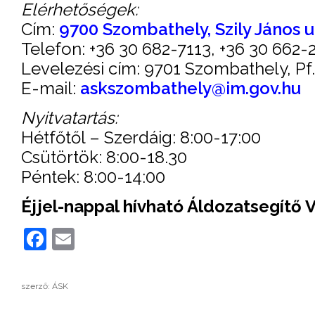
Elérhetőségek:
Cím:
9700 Szombathely, Szily János u.
Telefon: +36 30 682-7113, +36 30 662-
Levelezési cím: 9701 Szombathely, Pf.:
E-mail:
askszombathely@im.gov.hu
Nyitvatartás:
Hétfőtől – Szerdáig: 8:00-17:00
Csütörtök: 8:00-18.30
Péntek: 8:00-14:00
Éjjel-nappal hívható Áldozatsegítő 
Facebook
Email
szerző: ÁSK