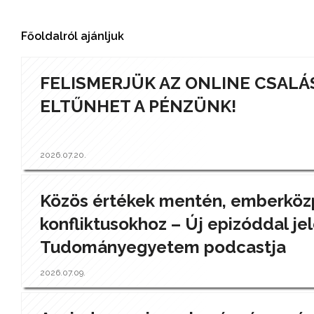
Főoldalról ajánljuk
FELISMERJÜK AZ ONLINE CSALÁ
ELTŰNHET A PÉNZÜNK!
2026.07.20.
Közös értékek mentén, emberközp
konfliktusokhoz – Új epizóddal jel
Tudományegyetem podcastja
2026.07.09.