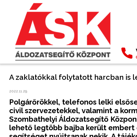
A zaklatókkal folytatott harcban is 
2022.11.29.
Polgárőrökkel, telefonos lelki elsős
civil szervezetekkel, valamint a ko
Szombathelyi Áldozatsegítő Közpon
lehető legtöbb bajba került embert e
segítséget nyújtsanak nekik. A tájék