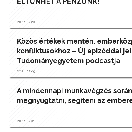
ELTŰNHET A PÉNZÜNK!
2026.07.20.
Közös értékek mentén, emberközp
konfliktusokhoz – Új epizóddal jel
Tudományegyetem podcastja
2026.07.09.
A mindennapi munkavégzés során a
megnyugtatni, segíteni az ember
2026.07.01.