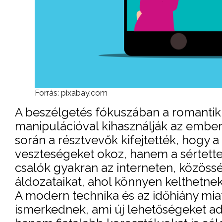
Forrás: pixabay.com
A beszélgetés fókuszában a romantiku
manipulációval kihasználják az ember
során a résztvevők kifejtették, hogy
veszteségeket okoz, hanem a sértettek
csalók gyakran az interneten, közössé
áldozataikat, ahol könnyen kelthetn
A modern technika és az időhiány mia
ismerkednek, ami új lehetőségeket ad