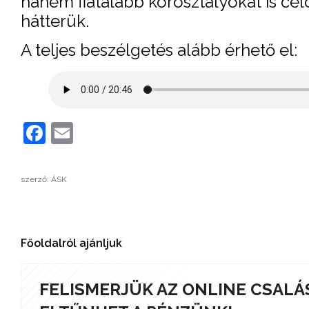
hanem fiatalabb korosztályokat is cé
hátterük.
A teljes beszélgetés alább érhető el:
Facebook
Email
szerző: ÁSK
Főoldalról ajánljuk
FELISMERJÜK AZ ONLINE CSALÁ