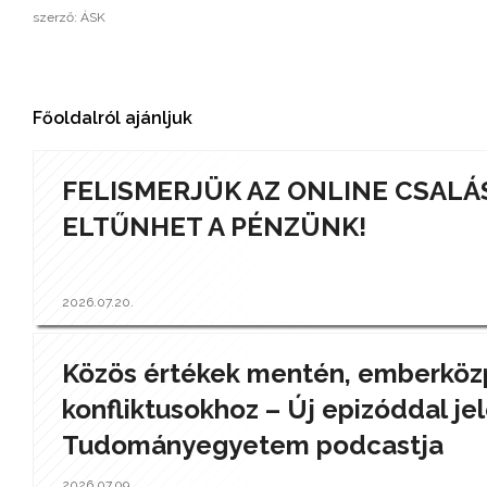
szerző: ÁSK
Főoldalról ajánljuk
FELISMERJÜK AZ ONLINE CSALÁ
ELTŰNHET A PÉNZÜNK!
2026.07.20.
Közös értékek mentén, emberközp
konfliktusokhoz – Új epizóddal jel
Tudományegyetem podcastja
2026.07.09.