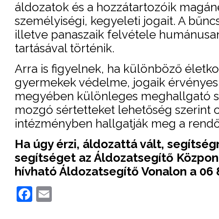
áldozatok és a hozzátartozóik magáné
személyiségi, kegyeleti jogait. A bű
illetve panaszaik felvétele humánusan
tartásával történik.
Arra is figyelnek, ha különböző életko
gyermekek védelme, jogaik érvényes
megyében különleges meghallgató szo
mozgó sértetteket lehetőség szerint o
intézményben hallgatják meg a rendő
Ha úgy érzi, áldozattá vált, segítsé
segítséget az Áldozatsegítő Közpon
hívható Áldozatsegítő Vonalon a 06
Facebook
Email