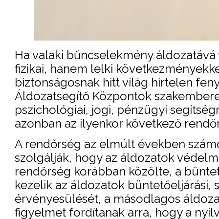
Ha valaki bűncselekmény áldozatává 
fizikai, hanem lelki következményekke
biztonságosnak hitt világ hirtelen fe
Áldozatsegítő Központok szakemberei
pszichológiai, jogi, pénzügyi segítségr
azonban az ilyenkor következő rendőrsé
A rendőrség az elmúlt években számos
szolgálják, hogy az áldozatok védel
rendőrség korábban közölte, a bünte
kezelik az áldozatok büntetőeljárási,
érvényesülését, a másodlagos áldoza
figyelmet fordítanak arra, hogy a nyi