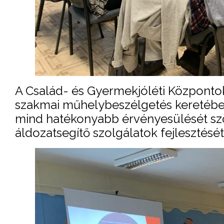
A Család- és Gyermekjóléti Központo
szakmai műhelybeszélgetés keretében 
mind hatékonyabb érvényesülését szo
áldozatsegítő szolgálatok fejlesztésé