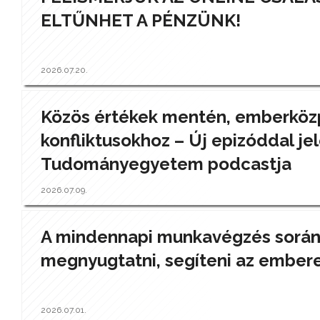
ELTŰNHET A PÉNZÜNK!
2026.07.20.
Közös értékek mentén, emberközp
konfliktusokhoz – Új epizóddal jel
Tudományegyetem podcastja
2026.07.09.
A mindennapi munkavégzés során a
megnyugtatni, segíteni az ember
2026.07.01.