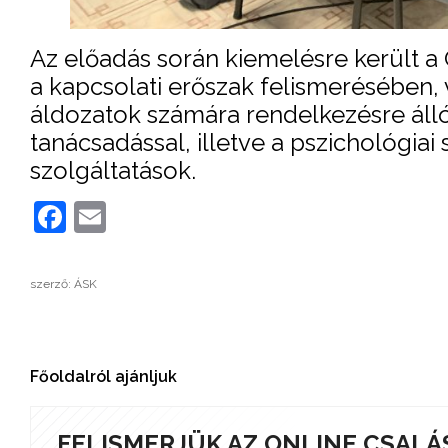
Az előadás során kiemelésre került a
a kapcsolati erőszak felismerésében, v
áldozatok számára rendelkezésre álló
tanácsadással, illetve a pszichológiai
szolgáltatások.
Facebook
Email
szerző: ÁSK
Főoldalról ajánljuk
FELISMERJÜK AZ ONLINE CSALÁ