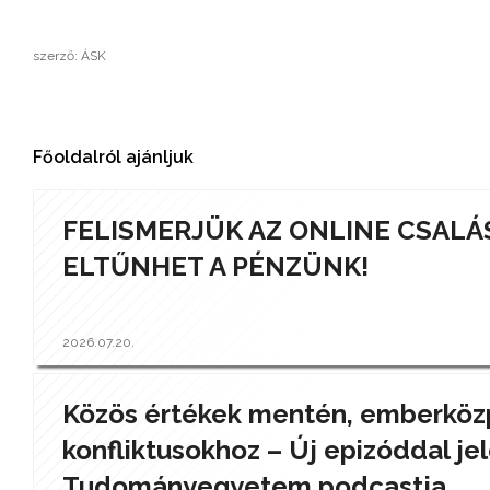
szerző: ÁSK
Főoldalról ajánljuk
FELISMERJÜK AZ ONLINE CSALÁ
ELTŰNHET A PÉNZÜNK!
2026.07.20.
Közös értékek mentén, emberközp
konfliktusokhoz – Új epizóddal jel
Tudományegyetem podcastja