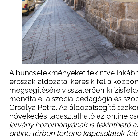
A bűncselekményeket tekintve inkább a
erőszak áldozatai keresik fel a közpon
megsegítésére visszatérően krízisfel
mondta el a szociálpedagógia és szoc
Orsolya Petra. Az áldozatsegítő szak
növekedés tapasztalható az online cs
járvány hozományának is tekinthető a
online térben történő kapcsolatok fe