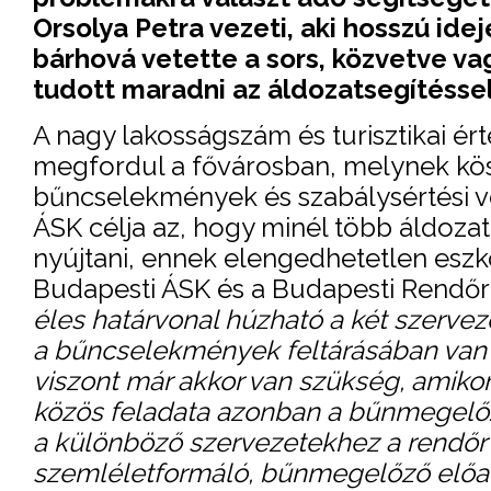
Orsolya Petra vezeti, aki hosszú ide
bárhová vetette a sors, közvetve va
tudott maradni az áldozatsegítéssel
A nagy lakosságszám és turisztikai é
megfordul a fővárosban, melynek kös
bűncselekmények és szabálysértési 
ÁSK célja az, hogy minél több áldozat
nyújtani, ennek elengedhetetlen esz
Budapesti ÁSK és a Budapesti Rendőr-
éles határvonal húzható a két szervez
a bűncselekmények feltárásában van f
viszont már akkor van szükség, amikor
közös feladata azonban a bűnmegelőz
a különböző szervezetekhez a rendőr 
szemléletformáló, bűnmegelőző előadá