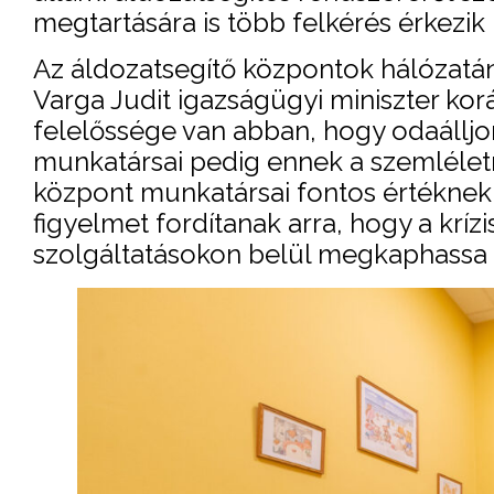
megtartására is több felkérés érkezik
Az áldozatsegítő központok hálózatán
Varga Judit igazságügyi miniszter ko
felelőssége van abban, hogy odaálljo
munkatársai pedig ennek a szemlélet
központ munkatársai fontos értéknek t
figyelmet fordítanak arra, hogy a krí
szolgáltatásokon belül megkaphassa