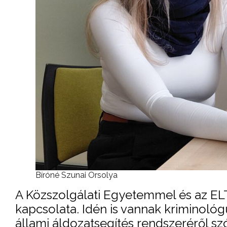
Bíróné Szunai Orsolya
A Közszolgálati Egyetemmel és az ELT
kapcsolata. Idén is vannak kriminológ
állami áldozatsegítés rendszeréről s