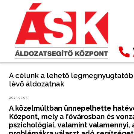
A célunk a lehető legmegnyugtatób
lévő áldozatnak
2023.07.07.
A közelmúltban ünnepelhette hatéve
Központ, mely a fővárosban és vonzá
pszichológiai, valamint valamennyi,
problémákra választ adó segítséget