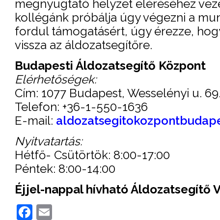
megnyugtató helyzet eléréséhez vezet
kollégánk próbálja úgy végezni a mun
fordul támogatásért, úgy érezze, hogy
vissza az áldozatsegítőre.
Budapesti Áldozatsegítő Központ
Elérhetőségek:
Cím: 1077 Budapest, Wesselényi u. 69
Telefon: +36-1-550-1636
E-mail:
aldozatsegitokozpontbudap
Nyitvatartás:
Hétfő- Csütörtök: 8:00-17:00
Péntek: 8:00-14:00
Éjjel-nappal hívható Áldozatsegítő 
Facebook
Email