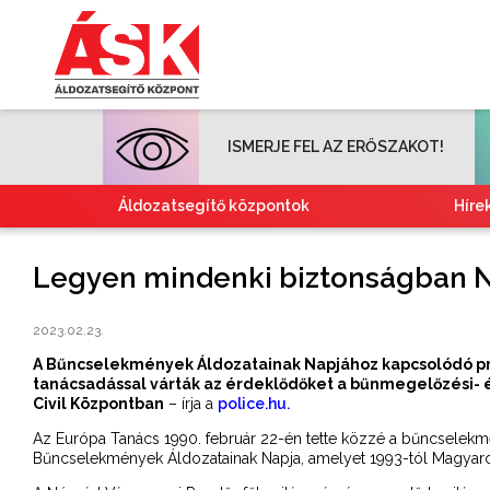
ISMERJE FEL AZ ERŐSZAKOT!
Áldozatsegítő központok
Híre
Legyen mindenki biztonságban 
2023.02.23.
A Bűncselekmények Áldozatainak Napjához kapcsolódó pr
tanácsadással várták az érdeklődőket a bűnmegelőzési-
Civil Központban
– írja a
police.hu.
Az Európa Tanács 1990. február 22-én tette közzé a bűncselekmén
Bűncselekmények Áldozatainak Napja, amelyet 1993-tól Magyaro