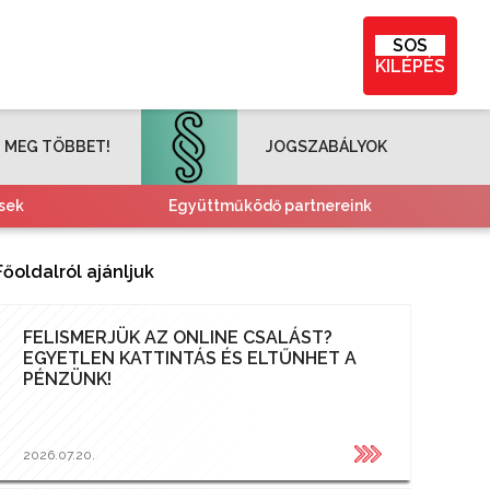
SOS
KILÉPÉS
 MEG TÖBBET!
JOGSZABÁLYOK
sek
Együttműködő partnereink
Főoldalról ajánljuk
FELISMERJÜK AZ ONLINE CSALÁST?
EGYETLEN KATTINTÁS ÉS ELTŰNHET A
PÉNZÜNK!
2026.07.20.