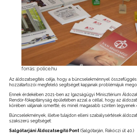
forrás: police.hu
Az áldozatsegítés célja, hogy a bűncselekménnyel összefüggésb
hozzátartozói megfelelő segítséget kapjanak problémájuk megol
Ennek érdekében 2021-ben az Igazságügyi Minisztérium Áldozat
Rendőr-főkapitányság épületében azzal a céllal, hogy az áldoza
körében váljanak ismertté, és minél magasabb szinten legyenek 
Bűncselekmények, illetve tulajdon elleni szabálysértések áldoza
szakszerű segítséget:
Salgótarjáni Áldozatsegítő Pont
(Salgótarján, Rákóczi út 40.)