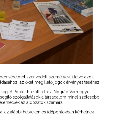
en sérelmet szenvedett személyek, illetve azok
dásához, az őket megillető jogok érvényesítéséhez.
segítő Pontot hozott létre a Nógrád Vármegyei
tsegítő szolgáltatások a társadalom minél szélesebb
elérhetőek az áldozatok számára.
tai az alábbi helyeken és időpontokban kérhetnek