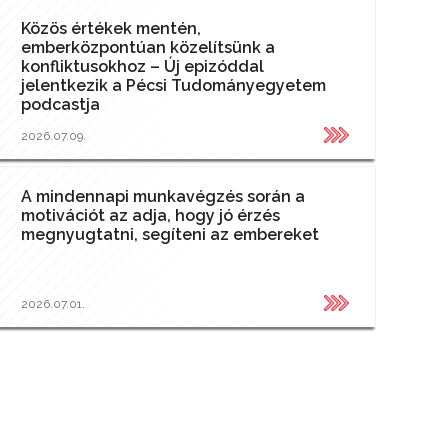
Közös értékek mentén,
emberközpontúan közelítsünk a
konfliktusokhoz – Új epizóddal
jelentkezik a Pécsi Tudományegyetem
podcastja
2026.07.09.
A mindennapi munkavégzés során a
motivációt az adja, hogy jó érzés
megnyugtatni, segíteni az embereket
2026.07.01.