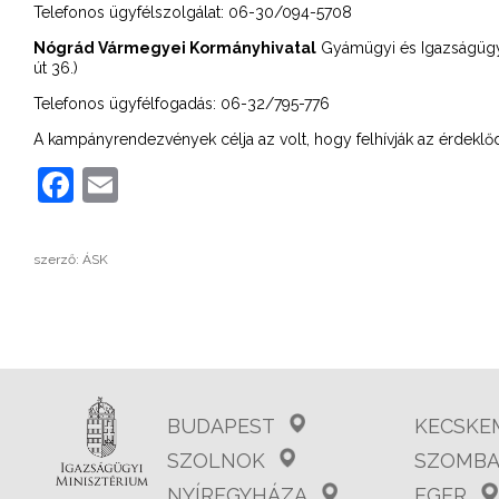
Telefonos ügyfélszolgálat: 06-30/094-5708
Nógrád Vármegyei Kormányhivatal
Gyámügyi és Igazságügyi 
út 36.)
Telefonos ügyfélfogadás: 06-32/795-776
A kampányrendezvények célja az volt, hogy felhívják az érdeklőd
Facebook
Email
szerző: ÁSK
BUDAPEST
KECSKE
SZOLNOK
SZOMBA
NYÍREGYHÁZA
EGER