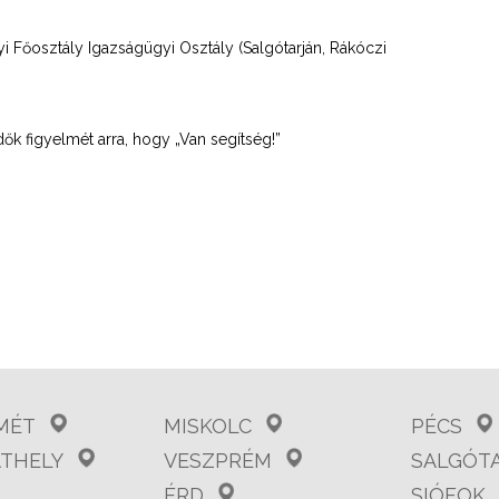
Főosztály Igazságügyi Osztály (Salgótarján, Rákóczi
ők figyelmét arra, hogy „Van segítség!”
MÉT
MISKOLC
PÉCS
THELY
VESZPRÉM
SALGÓT
ÉRD
SIÓFOK