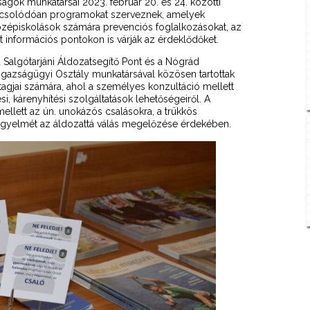
gok munkatársai 2023. február 20. és 24. közötti
pcsolódóan programokat szerveznek, amelyek
középiskolások számára prevenciós foglalkozásokat, az
 információs pontokon is várják az érdeklődőket.
a Salgótarjáni Áldozatsegítő Pont és a Nógrád
gazságügyi Osztály munkatársával közösen tartottak
agjai számára, ahol a személyes konzultáció mellett
ési, kárenyhítési szolgáltatások lehetőségeiről. A
lett az ún. unokázós csalásokra, a trükkös
k figyelmét az áldozattá válás megelőzése érdekében.