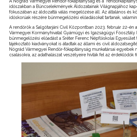
A Nógrád Vármegyei Rendőr-főkapitányság és a rendőrkapitánysá
időszakban a Bűncselekmények Áldozatainak Világnapjához ka
fókuszában az áldozattá válás megelőzése áll. Az általános és 
időskorúak részére bűnmegelőzési előadásokat tartanak, valamint
A rendőrök a Salgótarjáni Civil Központban 2023. február 22-én 
Vármegyei Kormányhivatal Gyámügyi és Igazságügyi Főosztály I
bűnmegelőzési előadást a Sréter Ferenc Népfőiskolai Egyesület t
tájékoztató kiadványokat is átadtak az állami és civil áldozatsegít
Nógrád Vármegyei Rendőr-főkapitányság munkatársai egyebek mel
csalásokra, az adathalászat veszélyeire hívták fel az érdeklődő