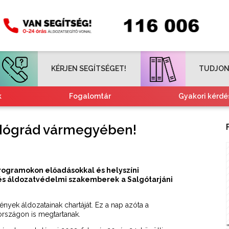
KÉRJEN SEGÍTSÉGET!
TUDJON
k
Fogalomtár
Gyakori kérdé
Tájékoztató nemzetiségeknek
Kvízjátékok
Nógrád vármegyében!
ogramokon előadásokkal és helyszíni
 és áldozatvédelmi szakemberek
a Salgótarjáni
yek áldozatainak chartáját. Ez a nap azóta a
rszágon is megtartanak.