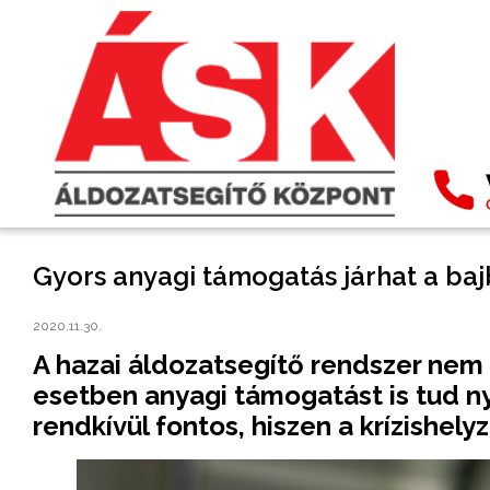
Gyors anyagi támogatás járhat a ba
2020.11.30.
A hazai áldozatsegítő rendszer nem c
esetben anyagi támogatást is tud nyú
rendkívül fontos, hiszen a krízishely