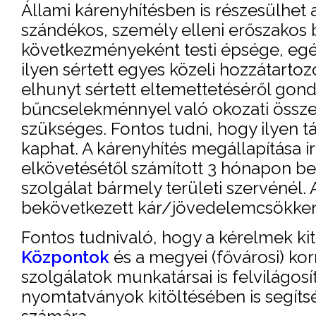
Állami kárenyhítésben is részesülhet
szándékos, személy elleni erőszakos
következményeként testi épsége, egés
ilyen sértett egyes közeli hozzátartozói,
elhunyt sértett eltemettetéséről gond
bűncselekménnyel való okozati össze
szükséges. Fontos tudni, hogy ilyen t
kaphat. A kárenyhítés megállapítása 
elkövetésétől számított 3 hónapon be
szolgálat bármely területi szervénél.
bekövetkezett kár/jövedelemcsökken
Fontos tudnivaló, hogy a kérelmek ki
Központok
és a megyei (fővárosi) k
szolgálatok munkatársai is felvilágosí
nyomtatványok kitöltésében is segíts