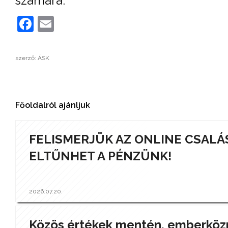
számára.
Facebook
Email
szerző: ÁSK
Főoldalról ajánljuk
FELISMERJÜK AZ ONLINE CSALÁ
ELTŰNHET A PÉNZÜNK!
2026.07.20.
Közös értékek mentén, emberközp