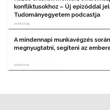
konfliktusokhoz – Új epizóddal jel
Tudományegyetem podcastja
2026.07.09.
A mindennapi munkavégzés során a
megnyugtatni, segíteni az ember
2026.07.01.