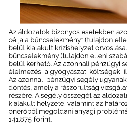
Az áldozatok bizonyos esetekben azo
célja a bűncselekményt (tulajdon elle
belül kialakult krízishelyzet orvoslása
bűncselekmény (tulajdon elleni szabá
belül kérhető. Az azonnali pénzügyi se
élelmezés, a gyógyászati költségek, i
Az azonnali pénzügyi segély ugyanak
döntés, amely a rászorultság vizsgála
részére. A segély összegét az áldoza
kialakult helyzete, valamint az határ
önerőből megoldani anyagi problémái
141.875 forint.